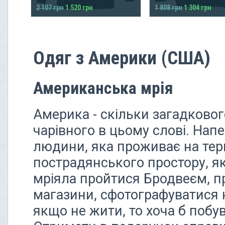
2 107 грн
1 520 грн
1 808 грн
1 304 грн
Одяг з Америки (США)
Американська мрія
Америка - скільки загадковог
чарівного в цьому слові. Нап
людини, яка проживає на тери
пострадянського простору, яка
мріяла пройтися Бродвеєм, п
магазини, сфотографуватися на
якщо не жити, то хоча б побу