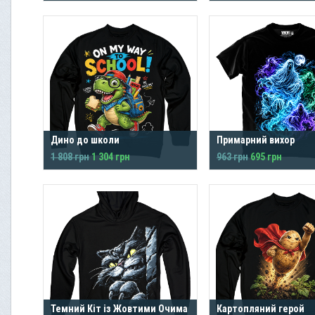
Дино до школи
Примарний вихор
1 808 грн
1 304 грн
963 грн
695 грн
Темний Кіт із Жовтими Очима
Картопляний герой