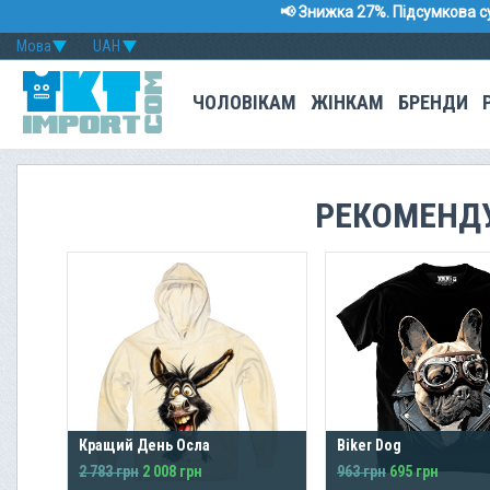
📢 Знижка 27%. Підсумкова с
Мова
UAH
ЧОЛОВІКАМ
ЖІНКАМ
БРЕНДИ
РЕКОМЕНД
Кращий День Осла
Biker Dog
2 783 грн
2 008 грн
963 грн
695 грн