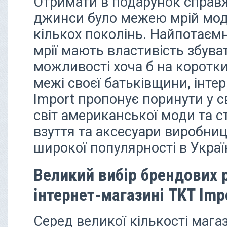
Отримати в подарунок справ
джинси було межею мрій мод
кількох поколінь. Найпотаємні
мрії мають властивість збув
можливості хоча б на коротк
межі своєї батьківщини, інте
Import пропонує поринути у св
світ американської моди та с
взуття та аксесуари виробн
широкої популярності в Україн
Великий вибір брендових 
інтернет-магазині TKT Imp
Серед великої кількості магаз