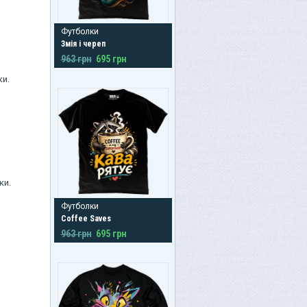
Футболки
Змія і череп
963 грн
695 грн
ки.
ки.
Футболки
Coffee Saves
963 грн
695 грн