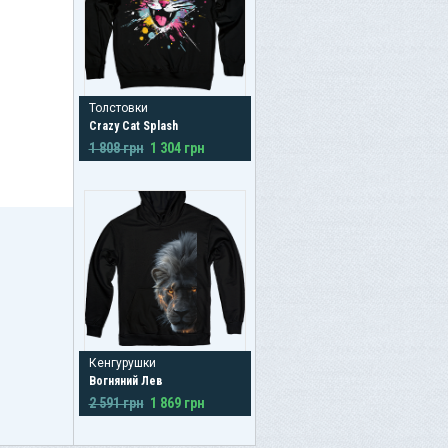
Толстовки
Crazy Cat Splash
1 808 грн
1 304 грн
Кенгурушки
Вогняний Лев
2 591 грн
1 869 грн