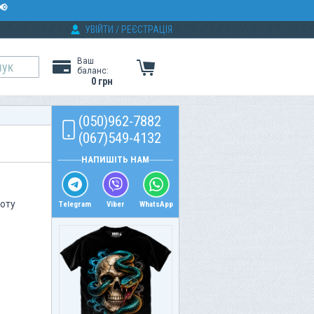
📢
УВІЙТИ
/
РЕЄСТРАЦІЯ
Ваш
баланс:
0 грн
(050)962-7882
(067)549-4132
НАПИШІТЬ НАМ
боту
Telegram
Viber
WhatsApp