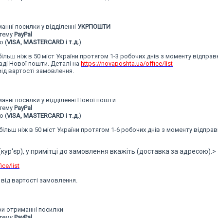
нні посилки у відділенні
УКРПОШТИ
стему
PayPal
 (
VISA, MASTERCARD і т.д.
)
ільш ніж в 50 міст України
протягом 1-3 робочих днів
з моменту відправ
аді Нової пошти. Деталі на
https://novaposhta.ua/office/list
ід вартості замовлення.
нні посилки у відділенні Нової пошти
стему
PayPal
 (
VISA, MASTERCARD і т.д.
)
ільш ніж в 50 міст України
протягом 1-6 робочих днів
з моменту відправ
ур'єр), у примітці до замовлення вкажіть (доставка за адресою).>
ce/list
від вартості замовлення.
ри отриманні посилки
стему
PayPal