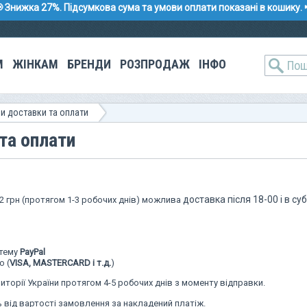
 Знижка 27%. Підсумкова сума та умови оплати показані в кошику. 
М
ЖІНКАМ
БРЕНДИ
РОЗПРОДАЖ
ІНФО
и доставки та оплати
та оплати
доставка після 18-00 і в су
2 грн
(протягом 1-3 робочих днів) можлива
стему
PayPal
 (
VISA, MASTERCARD і т.д.
)
иторії України протягом 4-5 робочих днів з моменту відправки.
%
від вартості замовлення за накладений платіж.