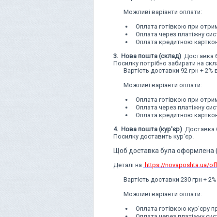
Можливі варіанти оплати:
Оплата готівкою при отрима
Оплата через платіжну си
Оплата кредитною карткою
3.
Нова пошта
(склад)
Доставка б
Посилку потрібно забирати на скл
Вартість доставки 92 грн + 2% в
Можливі варіанти оплати:
Оплата готівкою при отрима
Оплата через платіжну си
Оплата кредитною карткою
4. Нова пошта (кур'єр)
Доставка б
Посилку доставить кур'єр.
Щоб доставка була оформлена (к
Деталі на
https://novaposhta.ua/offi
Вартість доставки 230 грн + 2% 
Можливі варіанти оплати:
Оплата готівкою кур'єру п
Оплата через платіжну си