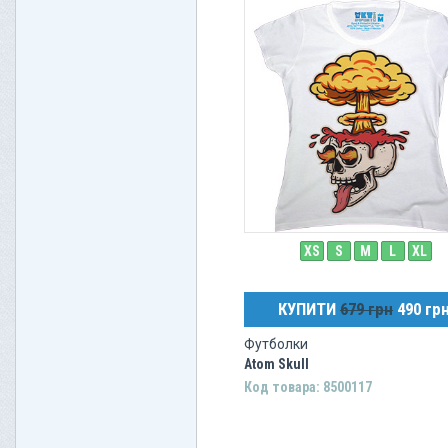
XS
S
M
L
XL
КУПИТИ
679 грн
490 гр
Футболки
Atom Skull
Код товара: 8500117