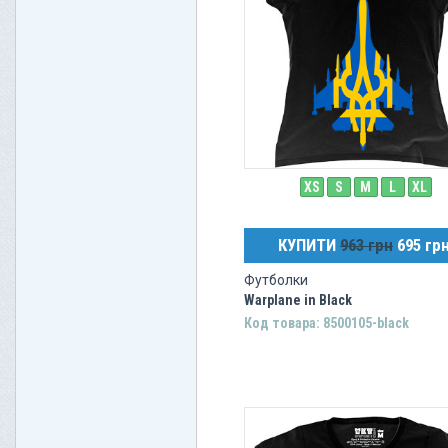
Yes
Bon Jovi
Drowining Pool
Ozzy Osbourne
Ramones
The Who
Толстовки
XS
S
M
L
XL
КУПИТИ
963 грн
695 гр
Футболки
Warplane in Black
Код товара: 8500105-black