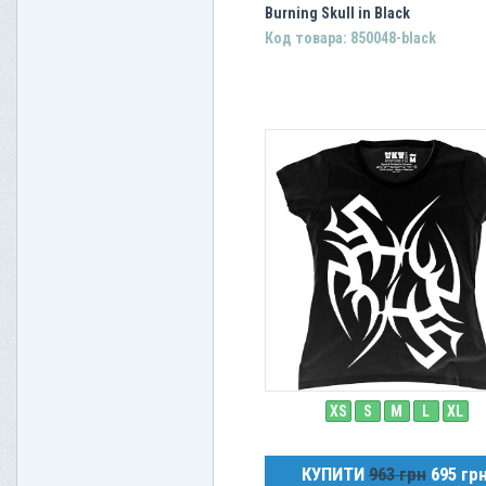
Burning Skull in Black
Код товара: 850048-black
XS
S
M
L
XL
КУПИТИ
963 грн
695 гр