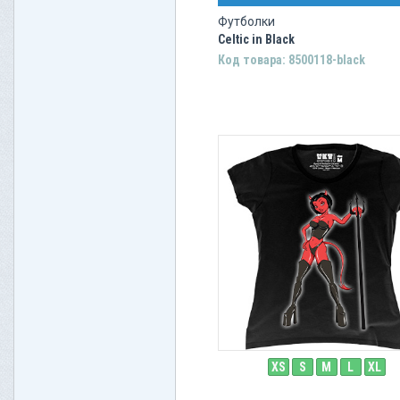
Футболки
Celtic in Black
Код товара: 8500118-black
XS
S
M
L
XL