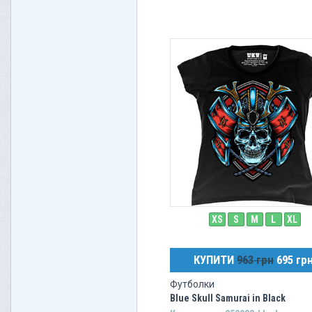
XS
S
M
L
XL
КУПИТИ
963 грн
695 гр
Футболки
Blue Skull Samurai in Black