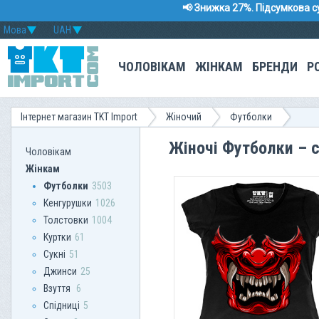
📢 Знижка 27%. Підсумкова с
Мова
UAH
ЧОЛОВІКАМ
ЖІНКАМ
БРЕНДИ
Р
Інтернет магазин TKT Import
Жіночий
Футболки
Жіночі Футболки – 
Чоловікам
Жінкам
Футболки
3503
Кенгурушки
1026
Толстовки
1004
Куртки
61
Сукні
51
Джинси
25
Взуття
6
Спідниці
5