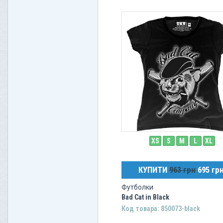
XS
S
M
L
XL
КУПИТИ
963 грн
695 гр
Футболки
Bad Cat in Black
Код товара: 850073-black