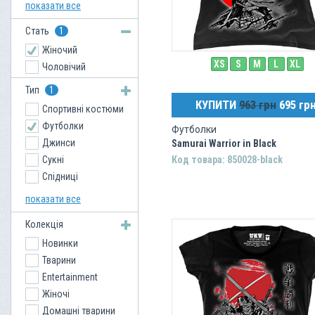
Amphibious
показати все
Rebel Spirit
Стать
1
Venum
Жіночий
Xzavier
XS
S
M
L
XL
Чоловічий
Тип
1
КУПИТИ
963 грн
695 гр
Спортивні костюми
Футболки
Футболки
Джинси
Samurai Warrior in Black
Сукні
Код товара: 850028-black
Спідниці
Кенгурушки
показати все
Сорочки
Колекція
Куртки
Новинки
Взуття
Тварини
Толстовки
Entertainment
Шорти
Жіночі
Светри
Домашні тварини
Майки