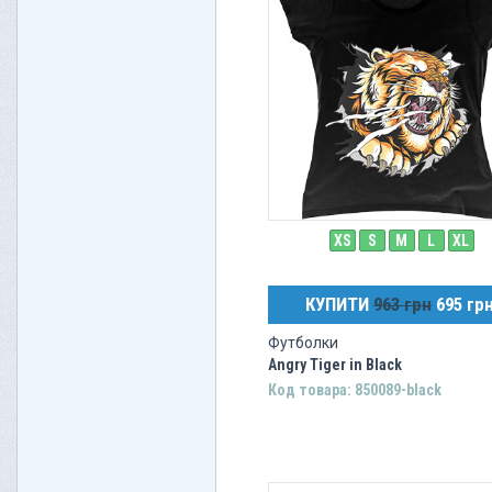
XS
S
M
L
XL
КУПИТИ
963 грн
695 гр
Футболки
Angry Tiger in Black
Код товара: 850089-black