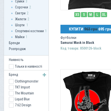
Сумки
3
Сорочки
2
Светри
2
XS
S
M
L
XL
Жилети
2
Шорти
1
КУПИТИ
963 грн
695 гр
Спортивні костюми
1
Майки
1
Футболки
Samurai Mask in Black
Бренди
Код товара: 8500126-black
Розпродаж
Наявність
Тільки в наявності
Бренд
Clothingmonster
TKT Import
The Mountain
Liquid Blue
7.62 Design