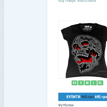
Код товара: 850033-black
XS
S
M
L
XL
КУПИТИ
963 грн
695 гр
Футболки