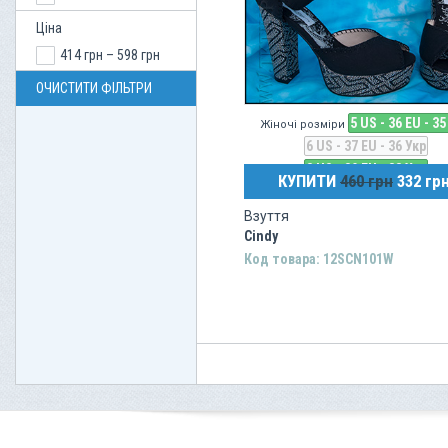
Ціна
414 грн – 598 грн
ОЧИСТИТИ ФІЛЬТРИ
5 US - 36 EU - 35
Жіночі розміри
6 US - 37 EU - 36 Укр
8 US - 39 EU - 38 Укр
КУПИТИ
460 грн
332 гр
Взуття
Cindy
Код товара: 12SCN101W