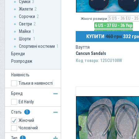
Сумки
3
Жилети
2
Сорочки
2
5 US - 36 EU - 35
Жіночі розміри
Светри
2
6 US - 37 EU - 36 Укр
Майки
1
7 US - 38 EU - 37 Укр
КУПИТИ
460 грн
332 гр
Шорти
1
Спортивні костюми
1
Взуття
Cancun Sandals
Бренди
Код товара: 12SCU108W
Розпродаж
Наявність
Тільки в наявності
Бренд
Ed Hardy
Стать
1
Жіночий
Чоловічий
Тип
1