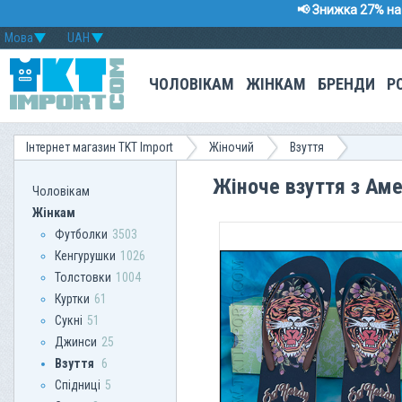
📢 Знижка 27% на 
Мова
UAH
ЧОЛОВІКАМ
ЖІНКАМ
БРЕНДИ
Р
Інтернет магазин TKT Import
Жіночий
Взуття
Жіноче взуття з Ам
Чоловікам
Жінкам
Футболки
3503
Кенгурушки
1026
Толстовки
1004
Куртки
61
Сукні
51
Джинси
25
Взуття
6
Спідниці
5