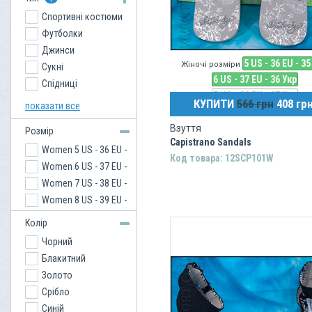
Спортивні костюми
Футболки
Джинси
5 US - 36 EU - 35
Жіночі розміри
Сукні
6 US - 37 EU - 36 Укр
Спідниці
7 US - 38 EU - 37 Укр
Кенгурушки
КУПИТИ
566 грн
408 гр
показати все
Сорочки
Взуття
Розмір
Куртки
Capistrano Sandals
Women 5 US - 36 EU -
Взуття
Код товара: 12SCP101W
35 Укр
Women 6 US - 37 EU -
Толстовки
36 Укр
Women 7 US - 38 EU -
Шорти
37 Укр
Women 8 US - 39 EU -
Светри
38 Укр
Майки
Колір
Жилети
Чорний
Сумки
Блакитний
Золото
Срібло
Синій