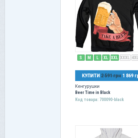
Aerosmith
Сумки
Moody Blues
Yes
Bon Jovi
Drowining Pool
Ozzy Osbourne
Ramones
S
M
L
XL
XXL
XXXL
4X
The Who
КУПИТИ
2 591 грн
1 869 г
Кенгурушки
Beer Time in Black
Код товара: 700090-black