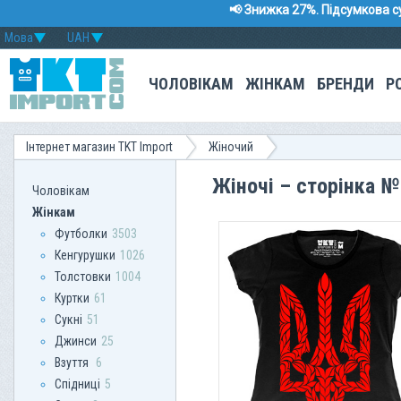
📢 Знижка 27%. Підсумкова с
Мова
UAH
ЧОЛОВІКАМ
ЖІНКАМ
БРЕНДИ
Р
Інтернет магазин TKT Import
Жіночий
Жіночі – сторінка 
Чоловікам
Жінкам
Футболки
3503
Кенгурушки
1026
Толстовки
1004
Куртки
61
Сукні
51
Джинси
25
Взуття
6
Спідниці
5