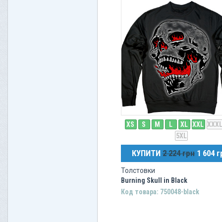
XS
S
M
L
XL
XXL
XXX
5XL
КУПИТИ
2 224 грн
1 604 г
Толстовки
Burning Skull in Black
Код товара: 750048-black