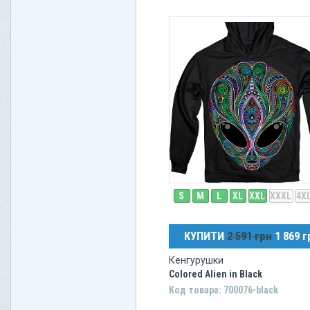
S
M
L
XL
XXL
XXXL
4X
КУПИТИ
2 591 грн
1 869 г
Кенгурушки
Colored Alien in Black
Код товара: 700076-black