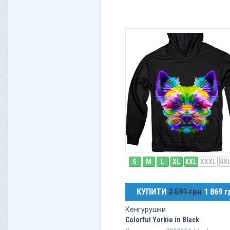
S
M
L
XL
XXL
XXXL
4X
КУПИТИ
2 591 грн
1 869 г
Кенгурушки
Colorful Yorkie in Black