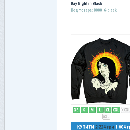
Day Night in Black
Код товара: 800016-black
XS
S
M
L
XL
XXL
XXX
5XL
КУПИТИ
2 224 грн
1 604 г