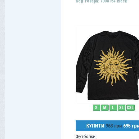
Код товара: 7000154-black
S
M
L
XL
XXL
КУПИТИ
963 грн
695 гр
Футболки