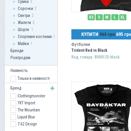
Сумки
3
Сорочки
2
Светри
2
XS
S
M
L
XL
Жилети
2
Шорти
1
КУПИТИ
963 грн
695 гр
Спортивні костюми
1
Майки
1
Футболки
Trident Red in Black
Бренди
Код товара: 8500125-black
Розпродаж
Наявність
Тільки в наявності
Бренд
Clothingmonster
TKT Import
The Mountain
Liquid Blue
7.62 Design