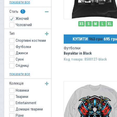
Amphibious
показати все
Ed Hardy
Стать
1
Laguna Beach
Жіночий
Rebel Spirit
XS
S
M
L
XL
Чоловічий
Venum
Xzavier
Тип
Arctic North
КУПИТИ
963 грн
695 гр
Спортивні костюми
Soia and Kyo
Футболки
Футболки
Сockpit USA
Джинси
Bayraktar in Black
Сукні
Код товара: 8500127-black
Спідниці
Кенгурушки
показати все
Сорочки
Колекція
Куртки
Новинки
Взуття
Тварини
Толстовки
Entertainment
Шорти
Домашні тварини
Светри
Різне
Майки