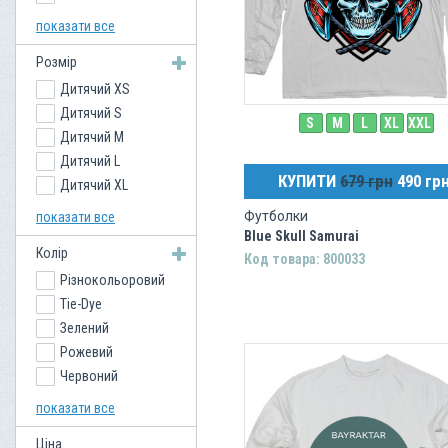
Кенгурушки
Жилети
показати все
Толстовки
Сумки
Розмір
Фентезі
Дитячий XS
Dark Fantasy
Дитячий S
Жіночі
S
M
L
XL
XXL
Дитячий M
Лонгслів
Дитячий L
Кішки
КУПИТИ
679 грн
490 гр
Дитячий XL
Собаки
XS
Ukraine
Футболки
показати все
S
Хелловін
Blue Skull Samurai
Колір
M
New Year
Код товара: 800033
Різнокольоровий
L
Птахи
Tie-Dye
XL
Водний світ
Зелений
XXL
Великі кішки
Рожевий
XXXL
Міфологія та
Фольклор
Червоний
4XL
Рептилії
Чорний
5XL
Дракони
показати все
Білий
6XL
Вовки
Ціна