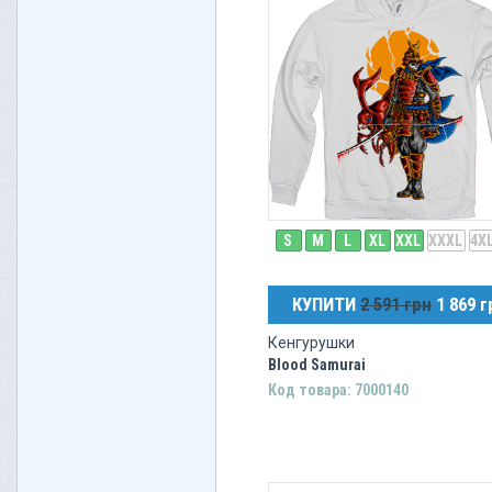
S
M
L
XL
XXL
XXXL
4X
КУПИТИ
2 591 грн
1 869 г
Кенгурушки
Blood Samurai
Код товара: 7000140