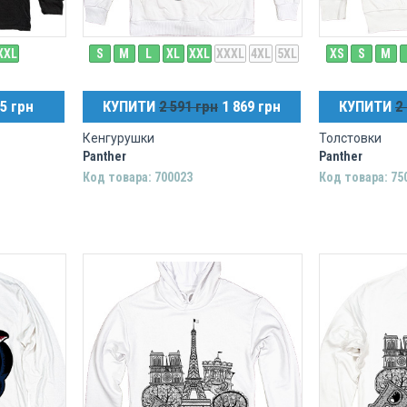
XXL
S
M
L
XL
XXL
XXXL
4XL
5XL
XS
S
M
5 грн
КУПИТИ
2 591 грн
1 869 грн
КУПИТИ
2
Кенгурушки
Толстовки
Panther
Panther
Код товара: 700023
Код товара: 75