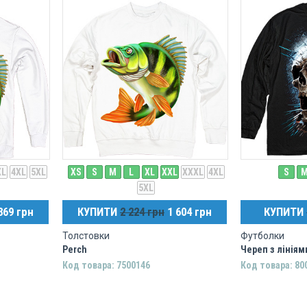
XL
4XL
5XL
XS
S
M
L
XL
XXL
XXXL
4XL
S
5XL
869 грн
КУПИТИ
2 224 грн
1 604 грн
КУПИТИ
Толстовки
Футболки
Perch
Череп з лініям
Код товара: 7500146
Код товара: 80