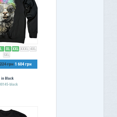
L
XL
XXL
XXXL
4XL
5XL
 224 грн
1 604 грн
 in Black
00145-black