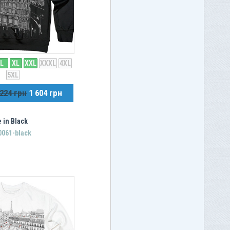
L
XL
XXL
XXXL
4XL
5XL
 224 грн
1 604 грн
 in Black
0061-black