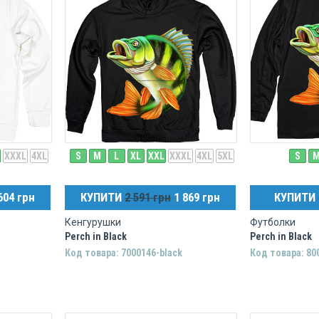
XXXL
4XL
S
M
L
XL
XXL
XXXL
4XL
5XL
S
604 грн
КУПИТИ
2 591 грн
1 869 грн
КУПИТИ
Кенгурушки
Футболки
Perch in Black
Perch in Black
Код товара: 7000146-black
Код товара: 80