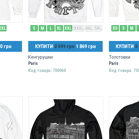
XXL
S
M
L
XL
XXL
XXXL
4XL
5XL
XS
S
M
0 грн
КУПИТИ
2 591 грн
1 869 грн
КУПИТИ
2
Кенгурушки
Толстовки
Paris
Paris
Код товара: 700060
Код товара: 75