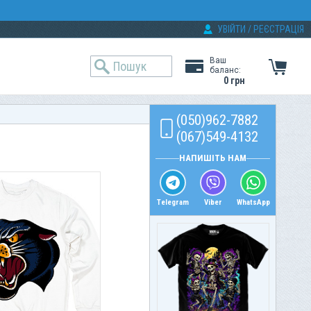
УВІЙТИ
/
РЕЄСТРАЦІЯ
Ваш
баланс:
0 грн
(050)962-7882
(067)549-4132
НАПИШІТЬ НАМ
Telegram
Viber
WhatsApp