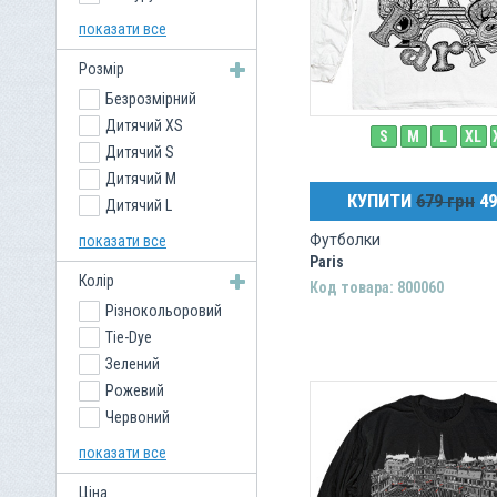
Толстовки
Жилети
показати все
Різне
Сумки
Розмір
Лонгслів
Безрозмірний
Фентезі
Дитячий XS
Dark Fantasy
S
M
L
XL
Дитячий S
Кішки
Дитячий M
Собаки
КУПИТИ
679 грн
49
Дитячий L
Ukraine
Дитячий XL
Хелловін
Футболки
показати все
XS
New Year
Paris
Колір
S
Птахи
Код товара: 800060
Різнокольоровий
M
Водний світ
Tie-Dye
L
Великі кішки
Зелений
XL
Рептилії
Рожевий
XXL
Міфологія та
Фольклор
Червоний
XXXL
Вовки
Чорний
4XL
Дракони
показати все
Білий
5XL
Ведмеді
Ціна