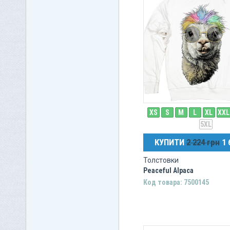
XS
S
M
L
XL
XXL
5XL
КУПИТИ
2 224 грн
1 
Толстовки
Peaceful Alpaca
Код товара: 7500145