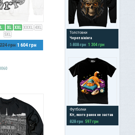
L
XL
XXL
XXXL
4XL
Толстовки
5XL
Череп вікінга
 224 грн
1 604 грн
1 808 грн
1 304 грн
0060
Футболки
Кіт, якого ранок не застав
828 грн
597 грн