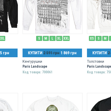
XXL
S
M
L
XL
XXL
XS
S
M
5 грн
КУПИТИ
2 591 грн
1 869 грн
КУПИТИ
2
Кенгурушки
Толстовки
Paris Landscape
Paris Landscap
Код товара: 700061
Код товара: 75