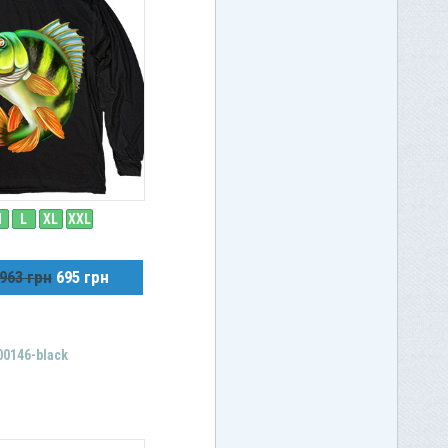
M
L
XL
XXL
963 грн
695 грн
00146-black