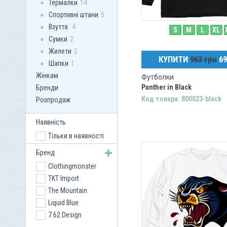
Термалки
14
Спортивні штани
5
Взуття
4
S
M
L
XL
Сумки
2
Жилети
2
КУПИТИ
963 грн
69
Шапки
1
Жінкам
Футболки
Panther in Black
Бренди
Код товара: 800023-black
Розпродаж
Наявність
Тільки в наявності
Бренд
Clothingmonster
TKT Import
The Mountain
Liquid Blue
7.62 Design