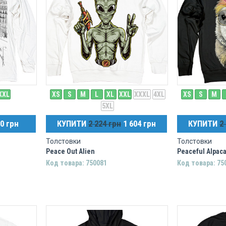
XXL
XS
S
M
L
XL
XXL
XXXL
4XL
XS
S
M
5XL
0 грн
КУПИТИ
2 224 грн
1 604 грн
КУПИТИ
2
Толстовки
Толстовки
Peace Out Alien
Peaceful Alpaca
Код товара: 750081
Код товара: 75