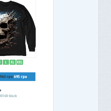
M
L
XL
XXL
963 грн
695 грн
и
00168-black