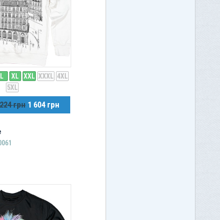
L
XL
XXL
XXXL
4XL
5XL
 224 грн
1 604 грн
e
0061