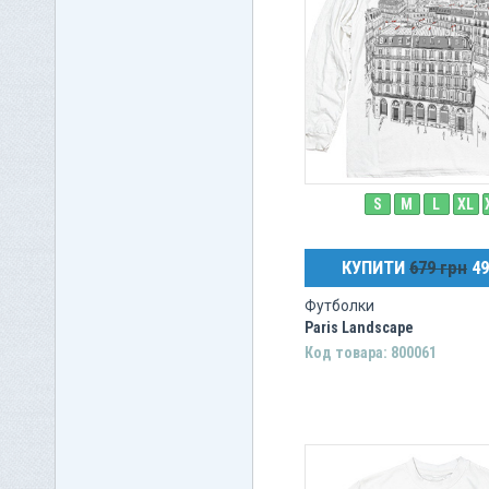
Slash
Aerosmith
Moody Blues
Yes
Bon Jovi
Drowining Pool
Ozzy Osbourne
Ramones
S
M
L
XL
The Who
КУПИТИ
679 грн
49
Футболки
Paris Landscape
Код товара: 800061