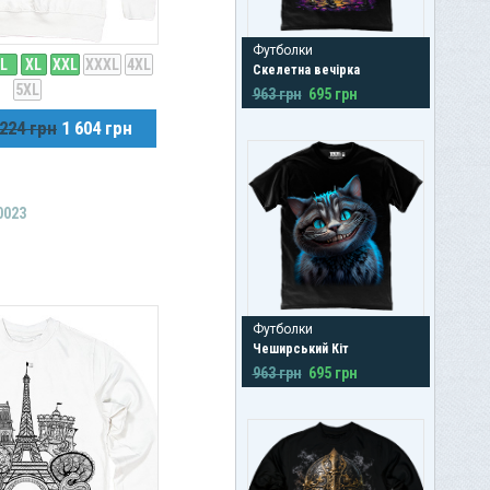
Футболки
L
XL
XXL
XXXL
4XL
Скелетна вечірка
5XL
963 грн
695 грн
 224 грн
1 604 грн
0023
Футболки
Чеширський Кіт
963 грн
695 грн