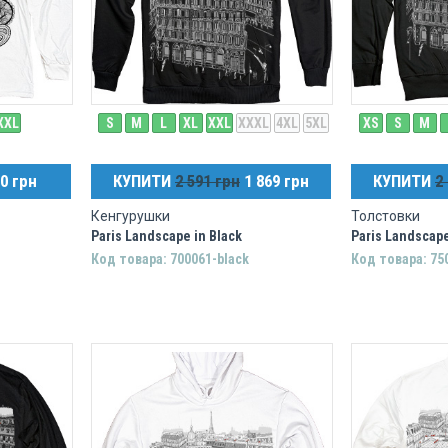
XXL
S
M
L
XL
XXL
XXXL
4XL
5XL
XS
S
M
0 грн
КУПИТИ
2 591 грн
1 869 грн
КУПИТИ
2
Кенгурушки
Толстовки
Paris Landscape in Black
Paris Landscape
Код товара: 700061-black
Код товара: 75