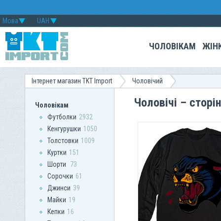
Мова
UAH
ЧОЛОВІКАМ
ЖІН
Інтернет магазин TKT Import
Чоловічий
Чоловічі – сторі
Чоловікам
Футболки
2932
Кенгурушки
1050
Толстовки
1009
Куртки
151
Шорти
73
Сорочки
61
Джинси
39
Майки
19
Кепки
16