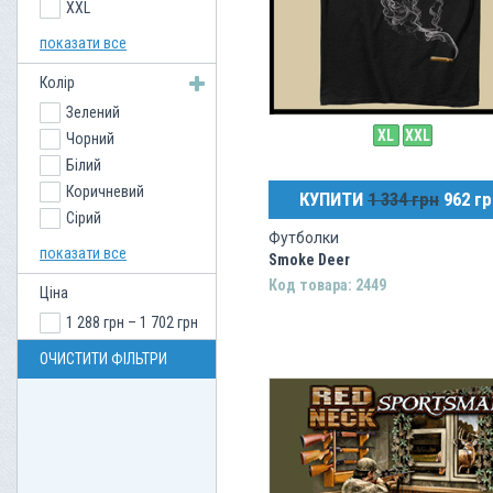
XXL
XXXL
показати все
Колір
Зелений
XL
XXL
Чорний
Білий
Коричневий
КУПИТИ
1 334 грн
962 гр
Сірий
Футболки
Кремовий
показати все
Smoke Deer
Пісочний
Код товара: 2449
Ціна
Синій
1 288 грн – 1 702 грн
ОЧИСТИТИ ФІЛЬТРИ