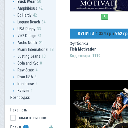
Buck Wear
50
Amphibious
42
Ed Hardy
42
S
Laguna Beach
34
USA Rugby
33
КУПИТИ
1 334 грн
962 гр
7.62 Design
31
Arctic North
21
Футболки
Fish Motivation
Miami International
18
Код товара: 1119
Justing Jeans
13
Soia and Kyo
8
Raw State
4
Roar USA
3
Iron horse
2
Xzavier
1
Розпродаж
Наявність
Тільки в наявності
Бренд
1