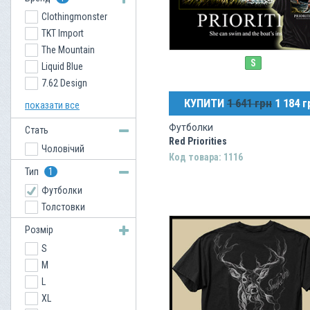
Clothingmonster
TKT Import
The Mountain
S
Liquid Blue
7.62 Design
Amphibious
КУПИТИ
1 641 грн
1 184 г
показати все
Buck Wear
Футболки
Стать
Ed Hardy
Red Priorities
Чоловічий
Raw State
Код товара: 1116
Rebel Spirit
Тип
1
Venum
Футболки
Xzavier
Толстовки
USA Rugby
Розмір
Miami International
S
M
L
XL