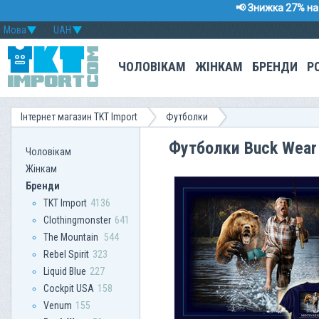
📢 Знижка 27% на 
Мова
UAH
ЧОЛОВІКАМ
ЖІНКАМ
БРЕНДИ
Р
Інтернет магазин TKT Import
Футболки
Футболки Buck Wear
Чоловікам
Жінкам
Бренди
TKT Import
4136
Clothingmonster
641
The Mountain
544
Rebel Spirit
323
Liquid Blue
227
Сockpit USA
158
Venum
155