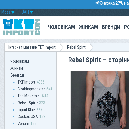
📢 Знижка 27% на 
Мова
UAH
ЧОЛОВІКАМ
ЖІНКАМ
БРЕНДИ
Р
Інтернет магазин TKT Import
Rebel Spirit
Rebel Spirit – сторі
Чоловікам
Жінкам
Бренди
TKT Import
4086
Clothingmonster
641
The Mountain
544
Rebel Spirit
323
Liquid Blue
227
Сockpit USA
158
Venum
155