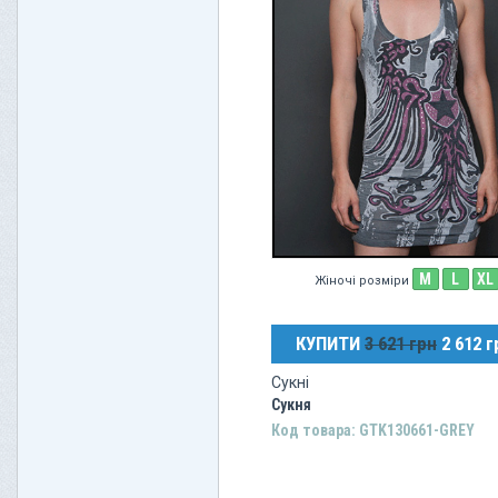
M
L
XL
Жіночі розміри
КУПИТИ
3 621 грн
2 612 г
Сукні
Сукня
Код товара: GTK130661-GREY