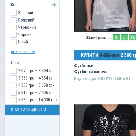
Колір
Women M
Зелений
Women L
Рожевий
Women XL
Червоний
Чорний
S
L
XL
Жіночі розміри
Білий
Желтый
показати все
КУПИТИ
3 282 грн
2 368 г
Блакитний
Ціна
Помаранчевий
Футболки
2 070 грн – 3 404 грн
Коричневий
Футболка жіноча
3 358 грн – 4 554 грн
Сірий
Код товара: GSSV130650-WHT
4 508 грн – 5 658 грн
Оливковий
5 612 грн – 7 406 грн
Кремовий
7 360 грн – 14 030 грн
Слонова Кістка
Пурпурний
ОЧИСТИТИ ФІЛЬТРИ
Бузковий
Синій