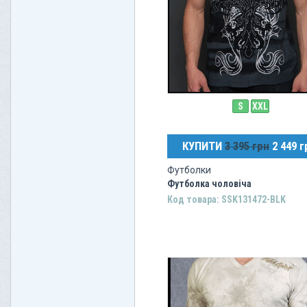
S
XXL
КУПИТИ
3 395 грн
2 449 г
Футболки
Футболка чоловіча
Код товара: SSK131472-BLK