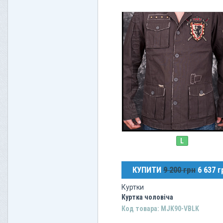
L
КУПИТИ
9 200 грн
6 637 г
Куртки
Куртка чоловіча
Код товара: MJK90-VBLK