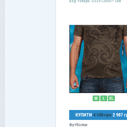
Код товара: GSSV120597-TAN
M
L
XL
КУПИТИ
4 140 грн
2 987 г
Футболки