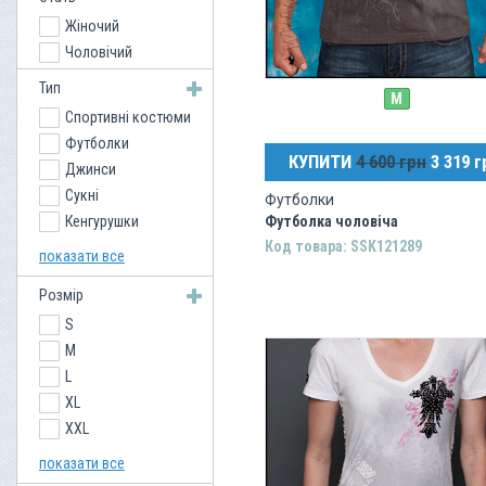
Жіночий
Чоловічий
Тип
M
Спортивні костюми
Футболки
КУПИТИ
4 600 грн
3 319 г
Джинси
Сукні
Футболки
Кенгурушки
Футболка чоловіча
Код товара: SSK121289
Сорочки
показати все
Термалки
Розмір
Куртки
S
Светри
M
L
XL
XXL
XXXL
показати все
Women S