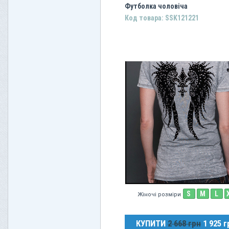
Футболка чоловіча
Код товара: SSK121221
S
M
L
Жіночі розміри
КУПИТИ
2 668 грн
1 925 г