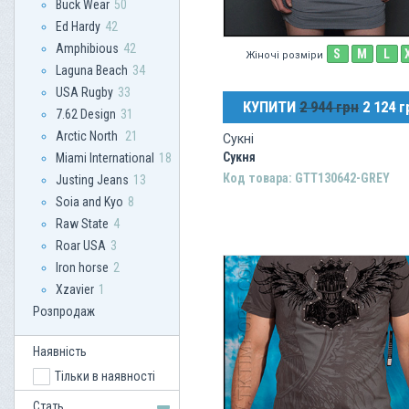
Buck Wear
50
Ed Hardy
42
Amphibious
42
S
M
L
Жіночі розміри
Laguna Beach
34
USA Rugby
33
КУПИТИ
2 944 грн
2 124 г
7.62 Design
31
Arctic North
21
Сукні
Сукня
Miami International
18
Код товара: GTT130642-GREY
Justing Jeans
13
Soia and Kyo
8
Raw State
4
Roar USA
3
Iron horse
2
Xzavier
1
Розпродаж
Наявність
Тільки в наявності
Стать