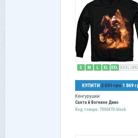
S
M
L
XL
XXL
XXXL
4X
КУПИТИ
2 591 грн
1 869 г
Кенгурушки
Санта й Вогняне Диво
Код товара: 7000470-black