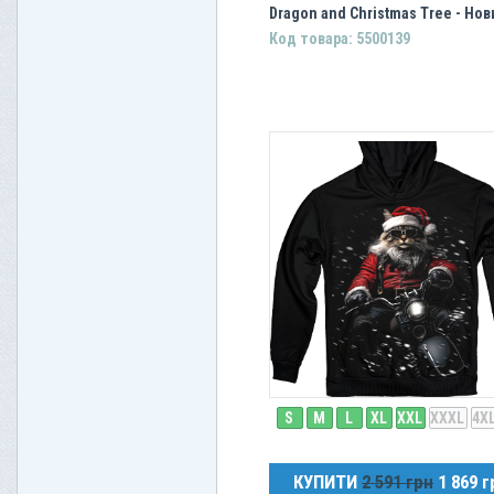
Dragon and Christmas Tree - Нов
Код товара: 5500139
S
M
L
XL
XXL
XXXL
4X
КУПИТИ
2 591 грн
1 869 г