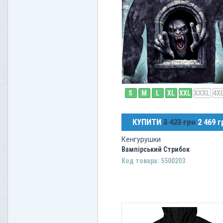
S
M
L
XL
XXL
XXXL
4X
КУПИТИ
3 423 грн
2 469 г
Кенгурушки
Вампірський Стрибок
Код товара: 5500203