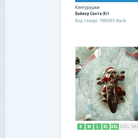
Кенгурушки
Байкер Санта-Кіт
Код товара: 7000365-black
S
M
L
XL
XXL
XXXL
4X