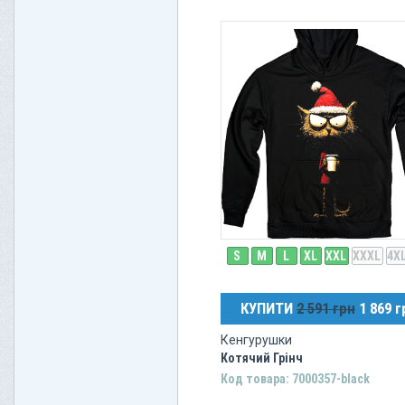
S
M
L
XL
XXL
XXXL
4X
КУПИТИ
2 591 грн
1 869 г
Кенгурушки
Котячий Грінч
Код товара: 7000357-black