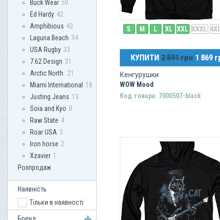
Buck Wear
50
Ed Hardy
42
Amphibious
42
S
M
L
XL
XXL
XXXL
4X
Laguna Beach
34
USA Rugby
33
КУПИТИ
2 591 грн
1 869 г
7.62 Design
31
Arctic North
21
Кенгурушки
WOW Mood
Miami International
18
Код товара: 7000507-black
Justing Jeans
13
Soia and Kyo
8
Raw State
4
Roar USA
3
Iron horse
2
Xzavier
1
Розпродаж
Наявність
Тільки в наявності
Бренд