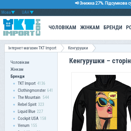
📢 Знижка 27%. Підсумкова с
Мова
UAH
ЧОЛОВІКАМ
ЖІНКАМ
БРЕНДИ
Р
Інтернет магазин TKT Import
Кенгурушки
Кенгурушки – сторі
Чоловікам
Жінкам
Бренди
TKT Import
4136
Clothingmonster
641
The Mountain
544
Rebel Spirit
323
Liquid Blue
227
Сockpit USA
158
Venum
155