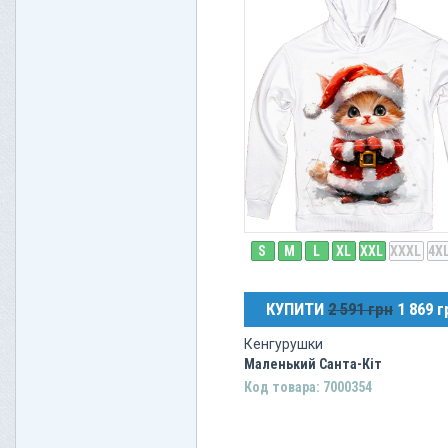
S
M
L
XL
XXL
XXXL
4X
КУПИТИ
2 591 грн
1 869 г
Кенгурушки
Маленький Санта-Кіт
Код товара: 7000354