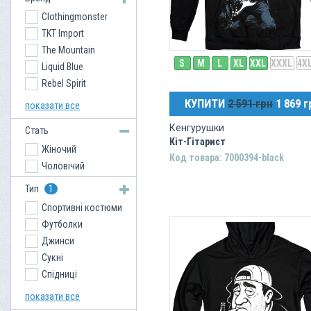
Clothingmonster
TKT Import
The Mountain
S
M
L
XL
XXL
XXXL
4X
Liquid Blue
Rebel Spirit
Venum
КУПИТИ
2 591 грн
1 869 г
показати все
USA Rugby
Кенгурушки
Стать
Кіт-Гітарист
Жіночий
Код товара: 7000394-black
Чоловічий
Тип
1
Спортивні костюми
Футболки
Джинси
Сукні
Спідниці
Кепки
показати все
Кенгурушки