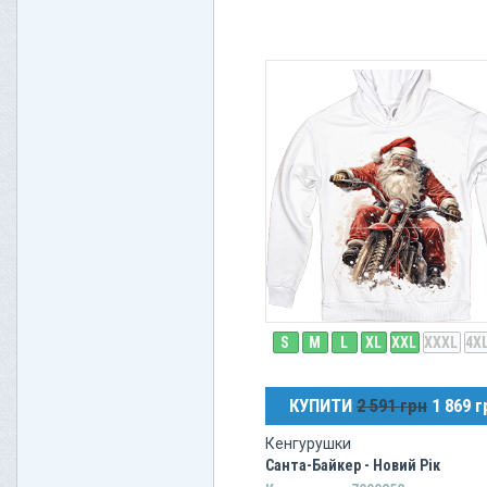
S
M
L
XL
XXL
XXXL
4X
КУПИТИ
2 591 грн
1 869 г
Кенгурушки
Санта-Байкер - Новий Рік