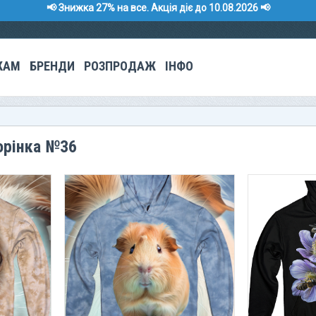
📢 Знижка 27% на все. Акція діє до 10.08.2026 📢
КАМ
БРЕНДИ
РОЗПРОДАЖ
ІНФО
орінка №36