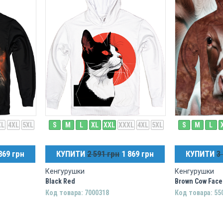
XL
4XL
5XL
S
M
L
XL
XXL
XXXL
4XL
5XL
S
M
L
869 грн
КУПИТИ
2 591 грн
1 869 грн
КУПИТИ
3
Кенгурушки
Кенгурушки
Black Red
Brown Cow Face
Код товара: 7000318
Код товара: 55