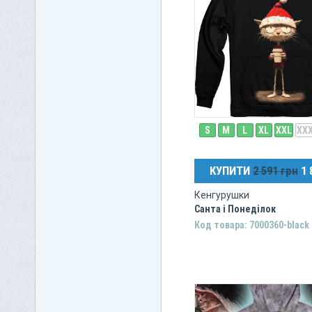
S
M
L
XL
XXL
XX
КУПИТИ
2 591 грн
1 
Кенгурушки
Санта і Понеділок
Код товара: 7000360-black