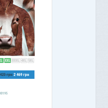
XL
XXL
XXXL
4XL
5XL
 423 грн
2 469 грн
00195