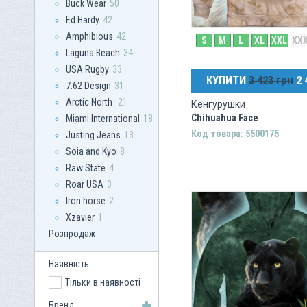
Buck Wear
50
Ed Hardy
42
Amphibious
42
S
M
L
XL
XXL
XX
Laguna Beach
34
USA Rugby
33
КУПИТИ
3 423 грн
2 
7.62 Design
31
Arctic North
21
Кенгурушки
Chihuahua Face
Miami International
18
Код товара: 5500175
Justing Jeans
13
Soia and Kyo
8
Raw State
4
Roar USA
3
Iron horse
2
Xzavier
1
Розпродаж
Наявність
Тільки в наявності
Бренд