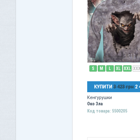
S
M
L
XL
XXL
XX
КУПИТИ
3 423 грн
2 
Кенгурушки
Око Зла
Код товара: 5500205