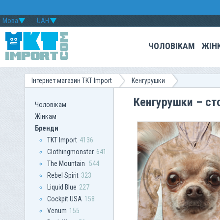
Мова
UAH
ЧОЛОВІКАМ
ЖІН
Інтернет магазин TKT Import
Кенгурушки
Кенгурушки – ст
Чоловікам
Жінкам
Бренди
TKT Import
4136
Clothingmonster
641
The Mountain
544
Rebel Spirit
323
Liquid Blue
227
Сockpit USA
158
Venum
155