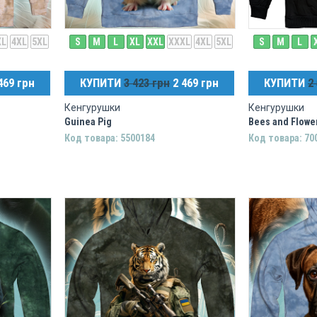
XL
4XL
5XL
S
M
L
XL
XXL
XXXL
4XL
5XL
S
M
L
469 грн
КУПИТИ
3 423 грн
2 469 грн
КУПИТИ
2
Кенгурушки
Кенгурушки
Guinea Pig
Bees and Flowe
Код товара: 5500184
Код товара: 70