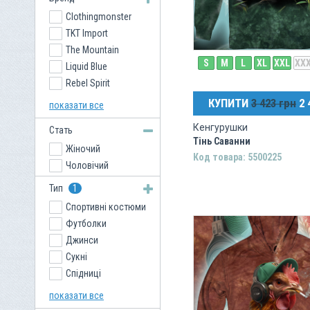
Clothingmonster
TKT Import
The Mountain
S
M
L
XL
XXL
XX
Liquid Blue
Rebel Spirit
Venum
КУПИТИ
3 423 грн
2 
показати все
USA Rugby
Кенгурушки
Стать
Тінь Саванни
Жіночий
Код товара: 5500225
Чоловічий
Тип
1
Спортивні костюми
Футболки
Джинси
Сукні
Спідниці
Кепки
показати все
Кенгурушки