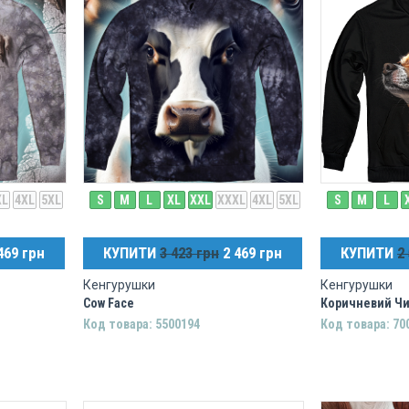
XL
4XL
5XL
S
M
L
XL
XXL
XXXL
4XL
5XL
S
M
L
469 грн
КУПИТИ
3 423 грн
2 469 грн
КУПИТИ
2
Кенгурушки
Кенгурушки
Cow Face
Коричневий Чи
Код товара: 5500194
Код товара: 70