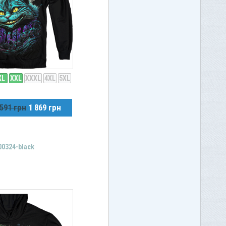
XL
XXL
XXXL
4XL
5XL
 591 грн
1 869 грн
00324-black