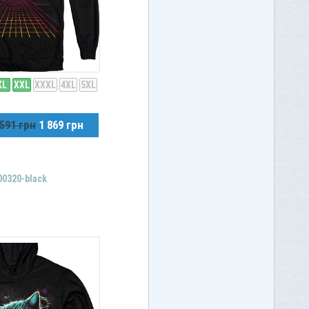
XL
XXL
XXXL
4XL
5XL
 591 грн
1 869 грн
00320-black