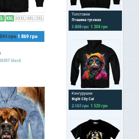
Толстовки
XL
XXL
XXXL
4XL
5XL
Пташина тусовка
1 808 грн
1 304 грн
 591 грн
1 869 грн
r
00307-black
Кенгурушки
Night City Cat
2 107 грн
1 520 грн