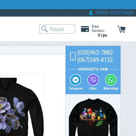
УВІЙТИ
/
РЕЄСТРАЦІЯ
Ваш
баланс:
0 грн
(050)962-7882
(067)549-4132
НАПИШІТЬ НАМ
Telegram
Viber
WhatsApp