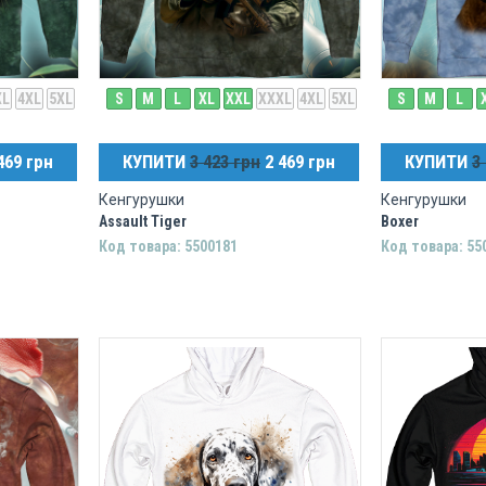
XL
4XL
5XL
S
M
L
XL
XXL
XXXL
4XL
5XL
S
M
L
469 грн
КУПИТИ
3 423 грн
2 469 грн
КУПИТИ
3
Кенгурушки
Кенгурушки
Assault Tiger
Boxer
Код товара: 5500181
Код товара: 55