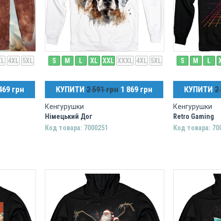
XL
4XL
5XL
S
M
L
XL
XXL
XXXL
4XL
5XL
S
M
L
469 грн
КУПИТИ
2 591 грн
1 869 грн
КУПИТИ
2
Кенгурушки
Кенгурушки
Німецький Дог
Retro Gaming
Код товара: 7000251
Код товара: 70