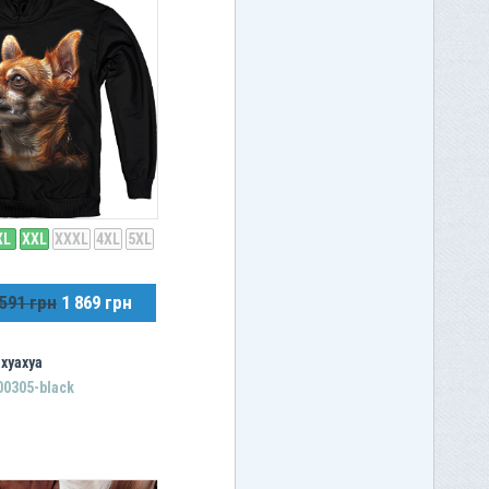
XL
XXL
XXXL
4XL
5XL
 591 грн
1 869 грн
хуахуа
00305-black