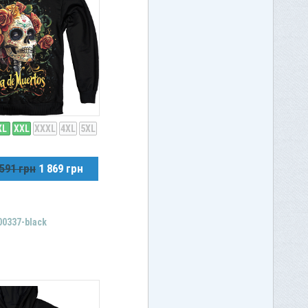
XL
XXL
XXXL
4XL
5XL
 591 грн
1 869 грн
00337-black