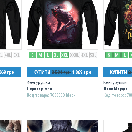
XL
4XL
5XL
S
M
L
XL
XXL
XXXL
4XL
5XL
S
M
L
869 грн
КУПИТИ
2 591 грн
1 869 грн
КУПИТИ
2
Кенгурушки
Кенгурушки
Перевертень
День Мерців
Код товара: 7000338-black
Код товара: 70