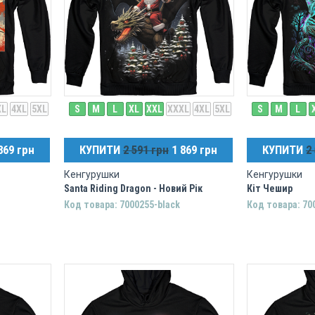
XL
4XL
5XL
S
M
L
XL
XXL
XXXL
4XL
5XL
S
M
L
869 грн
КУПИТИ
2 591 грн
1 869 грн
КУПИТИ
2
Кенгурушки
Кенгурушки
Santa Riding Dragon - Новий Рік
Кіт Чешир
Код товара: 7000255-black
Код товара: 70