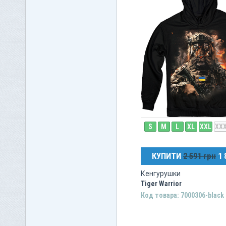
S
M
L
XL
XXL
XX
КУПИТИ
2 591 грн
1 
Кенгурушки
Tiger Warrior
Код товара: 7000306-black