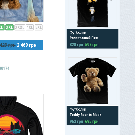
XL
XXL
XXXL
4XL
5XL
Футболки
Розпатланий Пес
 423 грн
2 469 грн
828 грн
597 грн
00174
Футболки
Teddy Bear in Black
963 грн
695 грн