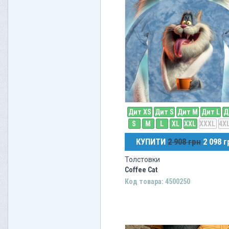
Дит XS
Дит S
Дит M
Дит L
Д
S
M
L
XL
XXL
XXXL
4X
КУПИТИ
2 908 грн
2 098 г
Толстовки
Coffee Cat
Код товара: 4500250