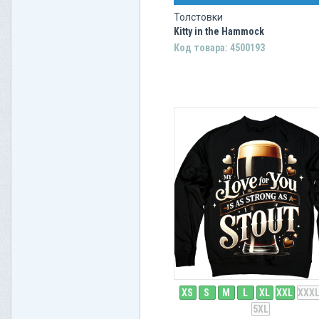
Толстовки
Kitty in the Hammock
Код товара: 4500193
XS
S
M
L
XL
XXL
XXX
5XL