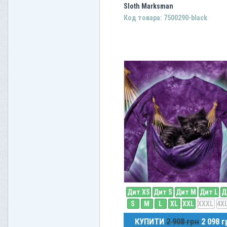
Sloth Marksman
Код товара: 7500290-black
Дит XS
Дит S
Дит M
Дит L
Д
S
M
L
XL
XXL
XXXL
4X
КУПИТИ
2 908 грн
2 098 г