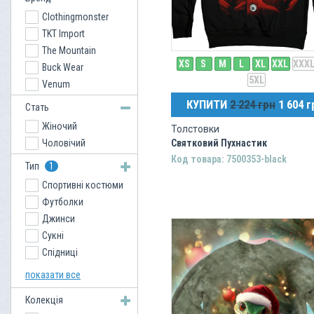
Clothingmonster
TKT Import
The Mountain
XS
S
M
L
XL
XXL
XXX
Buck Wear
5XL
Venum
КУПИТИ
2 224 грн
1 604 г
Стать
Жіночий
Толстовки
Чоловічий
Святковий Пухнастик
Код товара: 7500353-black
Тип
1
Спортивні костюми
Футболки
Джинси
Сукні
Спідниці
Кепки
показати все
Кенгурушки
Колекція
Сорочки