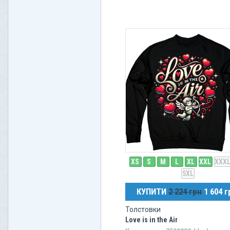
XS
S
M
L
XL
XXL
XXX
5XL
КУПИТИ
2 224 грн
1 604 г
Толстовки
Love is in the Air