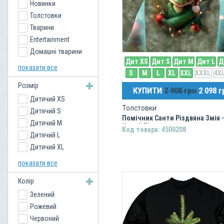
Новинки
Термалки
Толстовки
Куртки
Тварини
Взуття
Entertainment
Толстовки
Домашні тварини
Шорти
Дит XS
Дит S
Дит M
Дит L
Д
Різне
Светри
показати все
S
M
L
XL
XXL
XXXL
4X
Фентезі
Спортивні штани
Розмір
Кішки
Майки
КУПИТИ
2 908 грн
2 098 г
Дитячий XS
Dark Fantasy
Шапки
Толстовки
Дитячий S
Собаки
Жилети
Помічник Санти Різдвяна Змія -
Дитячий M
Ukraine
Сумки
Новий Рік
Код товара: 4500208
Дитячий L
Хелловін
Дитячий XL
New Year
XS
Птахи
показати все
S
Водний світ
Колір
M
Міфологія та
Фольклор
Зелений
L
Рептилії
Рожевий
XL
Великі кішки
Червоний
XXL
Дракони