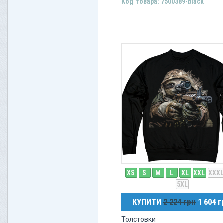
Код товара: 7500389-black
XS
S
M
L
XL
XXL
XXX
5XL
КУПИТИ
2 224 грн
1 604 г
Толстовки