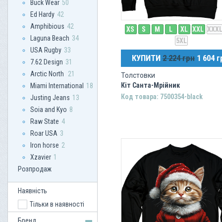
Buck Wear
50
Ed Hardy
42
Amphibious
42
XS
S
M
L
XL
XXL
XXX
Laguna Beach
34
5XL
USA Rugby
33
КУПИТИ
2 224 грн
1 604 г
7.62 Design
31
Arctic North
21
Толстовки
Кіт Санта-Мрійник
Miami International
18
Код товара: 7500354-black
Justing Jeans
13
Soia and Kyo
8
Raw State
4
Roar USA
3
Iron horse
2
Xzavier
1
Розпродаж
Наявність
Тільки в наявності
Бренд