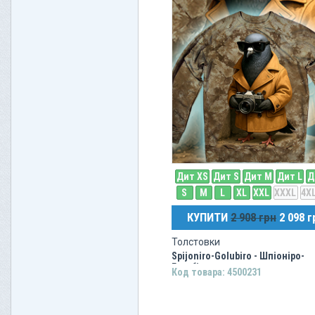
Дит XS
Дит S
Дит M
Дит L
Д
S
M
L
XL
XXL
XXXL
4X
КУПИТИ
2 908 грн
2 098 г
Толстовки
Spijoniro-Golubiro - Шпіоніро-
Голубіро
Код товара: 4500231