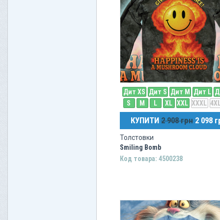
Дит XS
Дит S
Дит M
Дит L
Д
S
M
L
XL
XXL
XXXL
4X
КУПИТИ
2 908 грн
2 098 г
Толстовки
Smiling Bomb
Код товара: 4500238