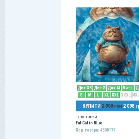
Дит XS
Дит S
Дит M
Дит L
Д
S
M
L
XL
XXL
XXXL
4X
КУПИТИ
2 908 грн
2 098 г
Толстовки
Fat Cat in Blue
Код товара: 4500177