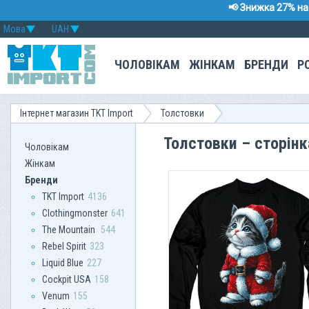
📢 Знижка 27% на 
Мова
UAH
ЧОЛОВІКАМ
ЖІНКАМ
БРЕНДИ
Р
Інтернет магазин TKT Import
Толстовки
Толстовки – сторін
Чоловікам
Жінкам
Бренди
TKT Import
4136
Clothingmonster
641
The Mountain
544
Rebel Spirit
323
Liquid Blue
227
Сockpit USA
158
Venum
155