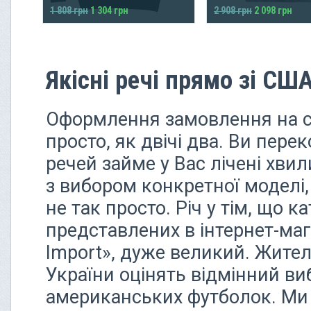
1 808 грн
1 304 грн
2 908 грн
2 098 грн
Якісні речі прямо зі США
Оформлення замовлення на сай
просто, як двічі два. Ви пере
речей займе у Вас лічені хви
з вибором конкретної моделі,
не так просто. Річ у тім, що ка
представлених в інтернет-маг
Import», дуже великий. Жител
України оцінять відмінний ви
американських футболок. Ми