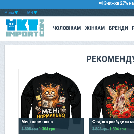
📢 Знижка 27% на 
Мова
UAH
ЧОЛОВІКАМ
ЖІНКАМ
БРЕНДИ
РЕКОМЕНД
Мені нормально
Фея, що розбудила м
1 808 грн
1 304 грн
1 808 грн
1 304 грн