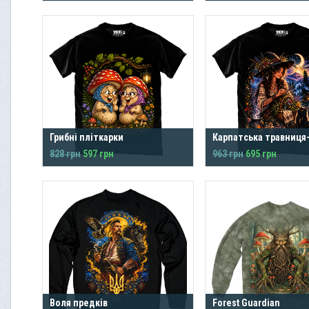
Грибні пліткарки
Карпатська травниця
828 грн
597 грн
963 грн
695 грн
Воля предків
Forest Guardian