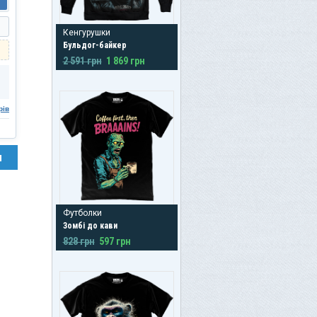
Кенгурушки
Бульдог-байкер
2 591 грн
1 869 грн
рів
н
Футболки
Зомбі до кави
828 грн
597 грн