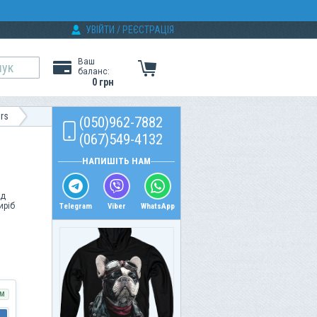
УВІЙТИ
/
РЕЄСТРАЦІЯ
Ваш
баланс:
0 грн
rs
(050)962-7882
(067)549-4132
НАПИШІТЬ НАМ
ід
иріб
Telegram
Viber
WhatsApp
М