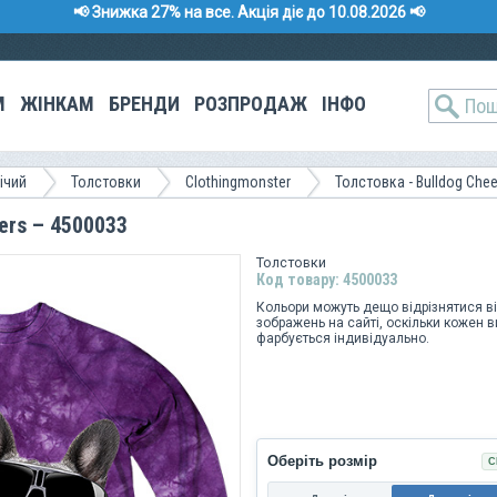
📢 Знижка 27% на все. Акція діє до 10.08.2026 📢
М
ЖІНКАМ
БРЕНДИ
РОЗПРОДАЖ
ІНФО
ічий
Толстовки
Clothingmonster
Толстовка - Bulldog Chee
ers – 4500033
Толстовки
Код товару: 4500033
Кольори можуть дещо відрізнятися в
зображень на сайті, оскільки кожен в
фарбується індивідуально.
Оберіть розмір
С