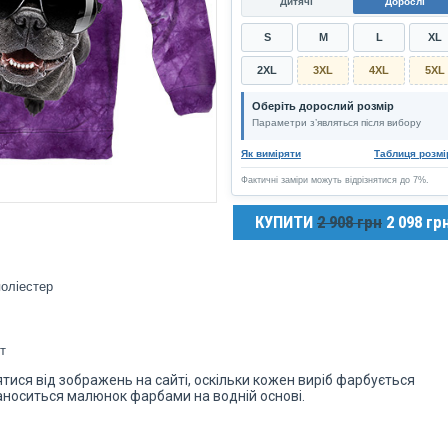
Дитячі
Дорослі
S
M
L
XL
2XL
3XL
4XL
5XL
Оберіть дорослий розмір
Параметри з’являться після вибору
Як виміряти
Таблиця розмі
Фактичні заміри можуть відрізнятися до 7%.
КУПИТИ
2 908 грн
2 098 гр
оліестер
т
ися від зображень на сайті, оскільки кожен виріб фарбується
наноситься малюнок фарбами на водній основі.