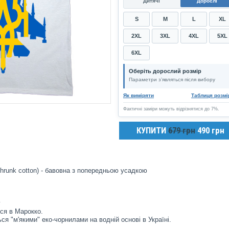
Дитячі
Дорослі
S
M
L
XL
2XL
3XL
4XL
5XL
6XL
Оберіть дорослий розмір
Параметри з’являться після вибору
Як виміряти
Таблиця розмі
Фактичні заміри можуть відрізнятися до 7%.
КУПИТИ
679 грн
490 грн
hrunk cotton) - бавовна з попередньою усадкою
у
ся в Марокко.
ся "м'якими" еко-чорнилами на водній основі в Україні.