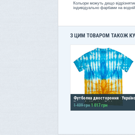
Кольори можуть дещо відрізнятис
індивідуально фарбами на водній
З ЦИМ ТОВАРОМ ТАКОЖ К
Футболка двостороння · Україн
Тризуб · Ukraine Trident
1 409 грн
1 017 грн