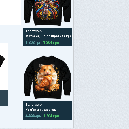
Толстовки
Мотанка, що розправила крила
1 808 грн
1 304 грн
Толстовки
Хом'як з круасаном
1 808 грн
1 304 грн