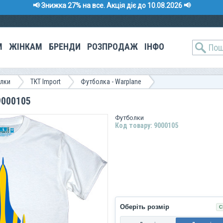
📢 Знижка 27% на все. Акція діє до 10.08.2026 📢
М
ЖІНКАМ
БРЕНДИ
РОЗПРОДАЖ
ІНФО
лки
TKT Import
Футболка - Warplane
9000105
Футболки
Код товару: 9000105
Оберіть розмір
С