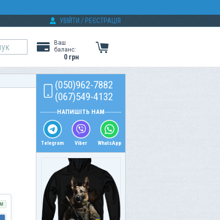
УВІЙТИ
/
РЕЄСТРАЦІЯ
Ваш
баланс:
0 грн
(050)962-7882
(067)549-4132
НАПИШІТЬ НАМ
Telegram
Viber
WhatsApp
М