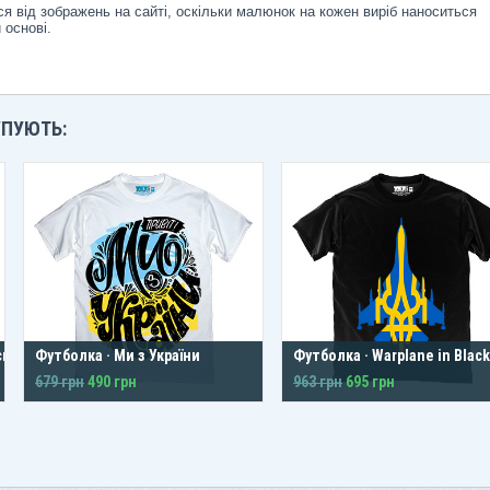
я від зображень на сайті, оскільки малюнок на кожен виріб наноситься
 основі.
УПУЮТЬ:
ський
Футболка · Ми з України
Футболка · Warplane in Black
679 грн
490 грн
963 грн
695 грн