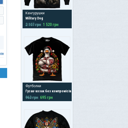
Кенгурушки
Military Dog
2 107 грн
1 520 грн
рів
Футболки
Гусак-козак без компромісів
963 грн
695 грн