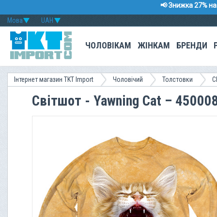
📢 Знижка 27% на 
Мова
UAH
ЧОЛОВІКАМ
ЖІНКАМ
БРЕНДИ
Інтернет магазин TKT Import
Чоловічий
Толстовки
C
Світшот - Yawning Cat – 45000