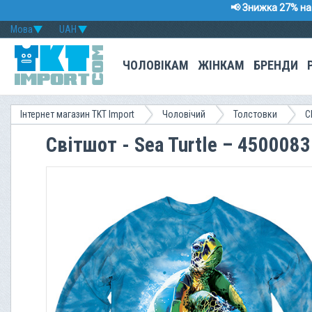
📢 Знижка 27% на 
Мова
UAH
ЧОЛОВІКАМ
ЖІНКАМ
БРЕНДИ
Інтернет магазин TKT Import
Чоловічий
Толстовки
C
Світшот - Sea Turtle – 4500083