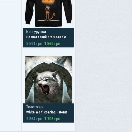
Кенгурушки
Розпатланий Кіт з Кавою
2 591 грн
1 869 грн
Толстовки
White Wolf Roaring - Вовк
2 364 грн
1 706 грн