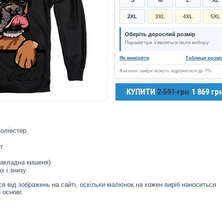
2XL
3XL
4XL
5XL
Оберіть дорослий розмір
Параметри з’являться після вибору
Як виміряти
Таблиця розмі
Фактичні заміри можуть відрізнятися до 7%.
КУПИТИ
2 591 грн
1 869 гр
оліестер
т
накладна кишеня)
х і знизу
я від зображень на сайті, оскільки малюнок на кожен виріб наноситься
 основі.