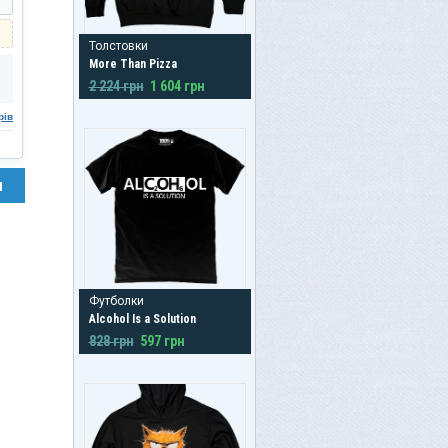
Толстовки
More Than Pizza
2 224 грн
1 604 грн
рів
н
Футболки
Alcohol Is a Solution
828 грн
597 грн