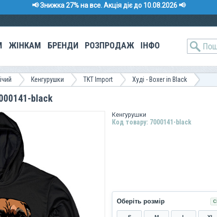
📢 Знижка 27% на все. Акція діє до 10.08.2026 📢
М
ЖІНКАМ
БРЕНДИ
РОЗПРОДАЖ
ІНФО
ічий
Кенгурушки
TKT Import
Худі - Boxer in Black
7000141-black
Кенгурушки
Код товару: 7000141-black
Оберіть розмір
С
S
M
L
XL