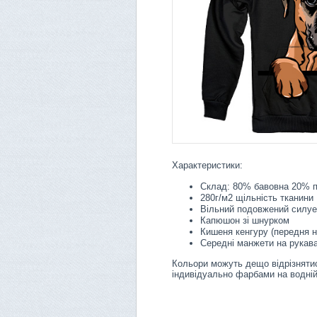
Характеристики:
Склад: 80% бавовна 20% п
280г/м2 щільність тканини
Вільний подовжений силуе
Капюшон зі шнурком
Кишеня кенгуру (передня 
Середні манжети на рукава
Кольори можуть дещо відрізнятис
індивідуально фарбами на водній