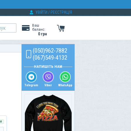
УВІЙТИ
/
РЕЄСТРАЦІЯ
Ваш
баланс:
0 грн
(050)962-7882
(067)549-4132
НАПИШІТЬ НАМ
Telegram
Viber
WhatsApp
М