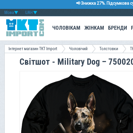
📢 Знижка 27%. Підсумкова с
Мова
UAH
ЧОЛОВІКАМ
ЖІНКАМ
БРЕНДИ
Інтернет магазин TKT Import
Чоловічий
Толстовки
T
Світшот - Military Dog – 75002