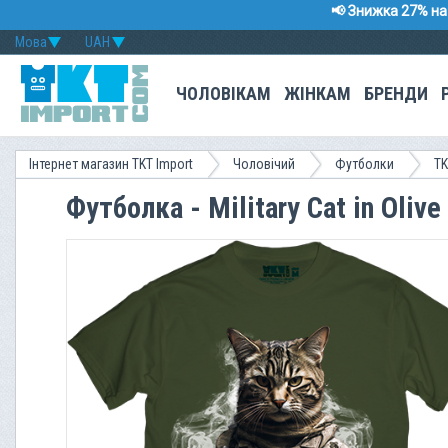
📢 Знижка 27% на 
Мова
UAH
ЧОЛОВІКАМ
ЖІНКАМ
БРЕНДИ
Інтернет магазин TKT Import
Чоловічий
Футболки
TK
Футболка - Military Cat in Oliv