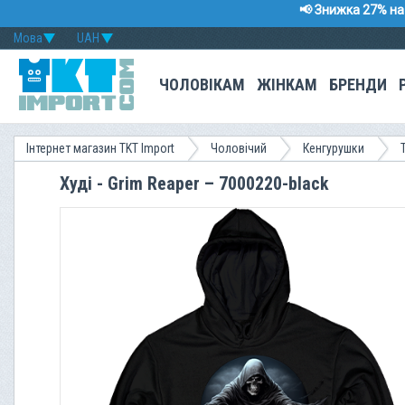
📢 Знижка 27% на 
Мова
UAH
ЧОЛОВІКАМ
ЖІНКАМ
БРЕНДИ
Інтернет магазин TKT Import
Чоловічий
Кенгурушки
Худі - Grim Reaper – 7000220-black