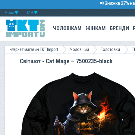
📢 Знижка 27% на 
Мова
UAH
ЧОЛОВІКАМ
ЖІНКАМ
БРЕНДИ
Інтернет магазин TKT Import
Чоловічий
Толстовки
T
Світшот - Cat Mage – 7500235-black