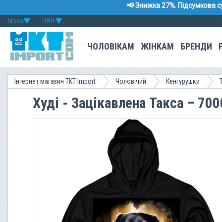
📢 Знижка 27%. Підсумкова с
Мова
UAH
ЧОЛОВІКАМ
ЖІНКАМ
БРЕНДИ
Інтернет магазин TKT Import
Чоловічий
Кенгурушки
Худі - Зацікавлена Такса – 70