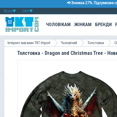
📢 Знижка 27%. Підсумкова с
Мова
UAH
ЧОЛОВІКАМ
ЖІНКАМ
БРЕНДИ
Інтернет магазин TKT Import
Чоловічий
Толстовки
C
Толстовка - Dragon and Christmas Tree - Нов