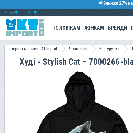
📢 Знижка 27% на 
Мова
UAH
ЧОЛОВІКАМ
ЖІНКАМ
БРЕНДИ
Інтернет магазин TKT Import
Чоловічий
Кенгурушки
Худі - Stylish Cat – 7000266-bl