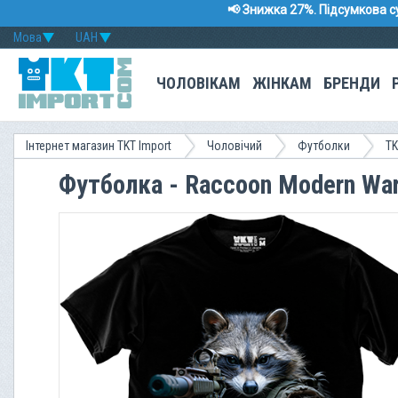
📢 Знижка 27%. Підсумкова с
Мова
UAH
ЧОЛОВІКАМ
ЖІНКАМ
БРЕНДИ
Інтернет магазин TKT Import
Чоловічий
Футболки
TK
Футболка - Raccoon Modern War