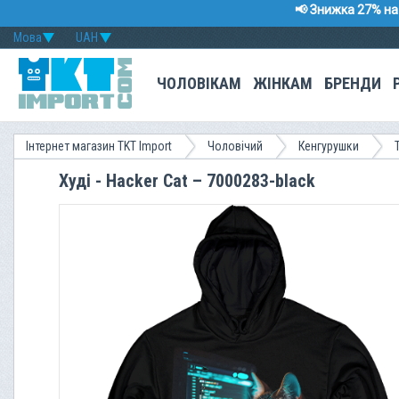
📢 Знижка 27% на 
Мова
UAH
ЧОЛОВІКАМ
ЖІНКАМ
БРЕНДИ
Інтернет магазин TKT Import
Чоловічий
Кенгурушки
Худі - Hacker Cat – 7000283-black