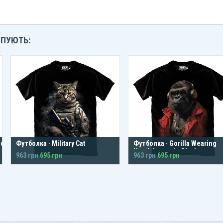
УПУЮТЬ:
ack
Футболка · Military Cat
Футболка · Gorilla Wearing
Headphones in Black
963 грн
695 грн
963 грн
695 грн