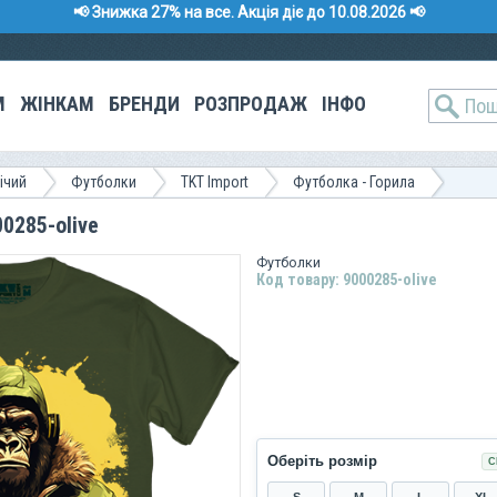
📢 Знижка 27% на все. Акція діє до 10.08.2026 📢
М
ЖІНКАМ
БРЕНДИ
РОЗПРОДАЖ
ІНФО
ічий
Футболки
TKT Import
Футболка - Горила
0285-olive
Футболки
Код товару: 9000285-olive
Оберіть розмір
С
S
M
L
XL