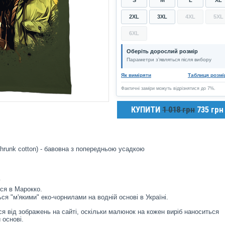
2XL
3XL
4XL
5XL
6XL
Оберіть дорослий розмір
Параметри з’являться після вибору
Як виміряти
Таблиця розмі
Фактичні заміри можуть відрізнятися до 7%.
КУПИТИ
1 018 грн
735 грн
hrunk cotton) - бавовна з попередньою усадкою
у
ся в Марокко.
ся "м'якими" еко-чорнилами на водній основі в Україні.
я від зображень на сайті, оскільки малюнок на кожен виріб наноситься
 основі.