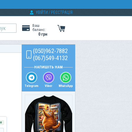
УВІЙТИ
/
РЕЄСТРАЦІЯ
Ваш
баланс:
0 грн
(050)962-7882
(067)549-4132
НАПИШІТЬ НАМ
Telegram
Viber
WhatsApp
М