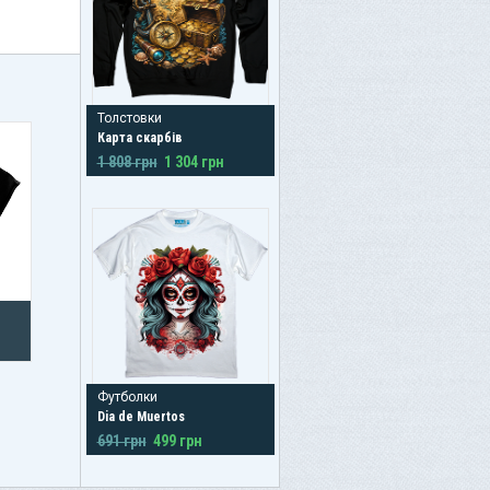
Толстовки
Карта скарбів
1 808 грн
1 304 грн
Футболки
Dia de Muertos
691 грн
499 грн