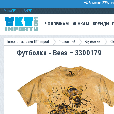
📢 Знижка 27% на 
Мова
UAH
ЧОЛОВІКАМ
ЖІНКАМ
БРЕНДИ
Інтернет магазин TKT Import
Чоловічий
Футболки
Cl
Футболка - Bees – 3300179