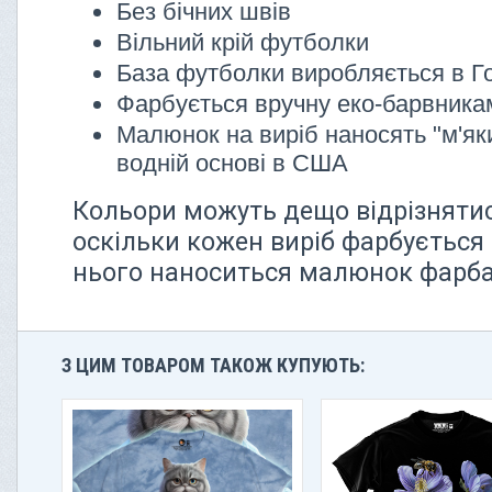
Без бічних швів
Вільний крій футболки
База футболки виробляється в Г
Фарбується вручну еко-барвник
Малюнок на виріб наносять "м'як
водній основі в США
Кольори можуть дещо відрізнятися
оскільки кожен виріб фарбується 
нього наноситься малюнок фарбам
З ЦИМ ТОВАРОМ ТАКОЖ КУПУЮТЬ: