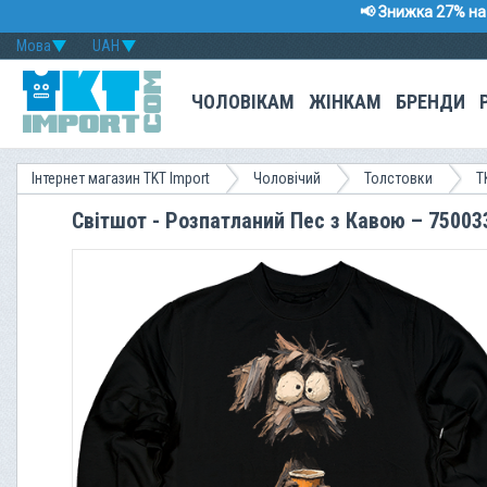
📢 Знижка 27% на 
Мова
UAH
ЧОЛОВІКАМ
ЖІНКАМ
БРЕНДИ
Інтернет магазин TKT Import
Чоловічий
Толстовки
T
Світшот - Розпатланий Пес з Кавою – 75003