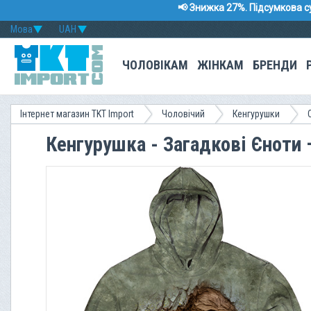
📢 Знижка 27%. Підсумкова с
Мова
UAH
ЧОЛОВІКАМ
ЖІНКАМ
БРЕНДИ
Інтернет магазин TKT Import
Чоловічий
Кенгурушки
Кенгурушка - Загадкові Єноти