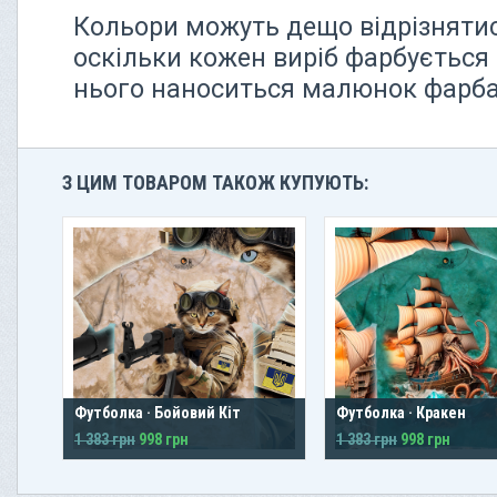
Кольори можуть дещо відрізнятися
оскільки кожен виріб фарбується 
нього наноситься малюнок фарбам
З ЦИМ ТОВАРОМ ТАКОЖ КУПУЮТЬ:
Футболка · Бойовий Кіт
Футболка · Кракен
1 383 грн
998 грн
1 383 грн
998 грн