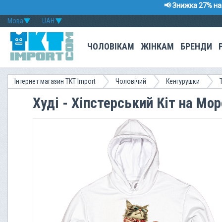
📢 Знижка 27% на 
Мова
UAH
ЧОЛОВІКАМ
ЖІНКАМ
БРЕНДИ
Інтернет магазин TKT Import
Чоловічий
Кенгурушки
Худі - Хіпстерський Кіт на Мо