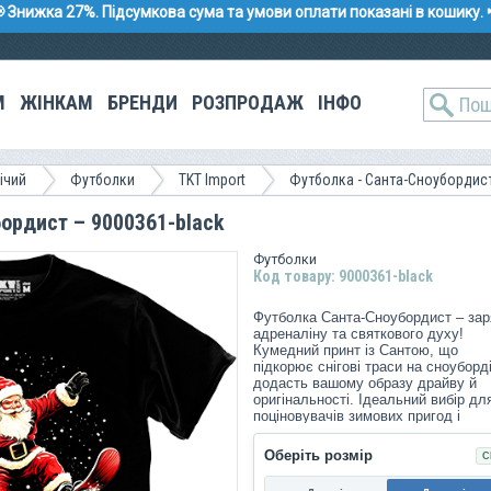
 Знижка 27%. Підсумкова сума та умови оплати показані в кошику. 
М
ЖІНКАМ
БРЕНДИ
РОЗПРОДАЖ
ІНФО
ічий
Футболки
TKT Import
Футболка - Санта-Сноубордис
ордист – 9000361-black
Футболки
Код товару: 9000361-black
Футболка Санта-Сноубордист – за
адреналіну та святкового духу!
Кумедний принт із Сантою, що
підкорює снігові траси на сноуборді
додасть вашому образу драйву й
оригінальності. Ідеальний вибір дл
поціновувачів зимових пригод і
яскравих свят!
Оберіть розмір
С