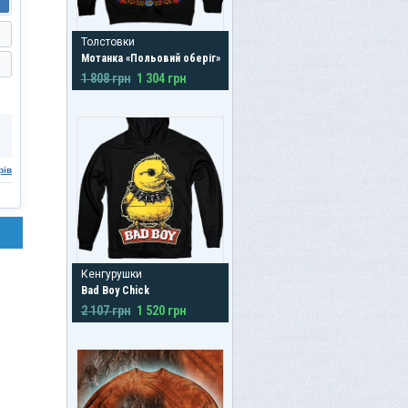
Толстовки
Мотанка «Польовий оберіг»
1 808 грн
1 304 грн
рів
Кенгурушки
Bad Boy Chick
2 107 грн
1 520 грн