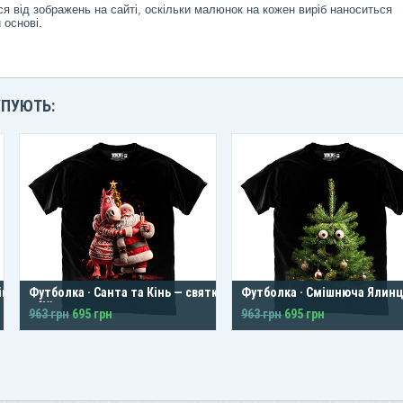
я від зображень на сайті, оскільки малюнок на кожен виріб наноситься
 основі.
УПУЮТЬ:
ік
Футболка · Санта та Кінь — святкове
Футболка · Смішнюча Ялинц
обіймання
963 грн
695 грн
963 грн
695 грн