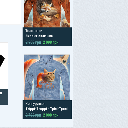
Толстовки
Лисеня-сплюшка
2 908 грн
2 098 грн
я
Кенгурушки
Trippi-Troppi - Тріпі-Тропі
2 783 грн
2 008 грн