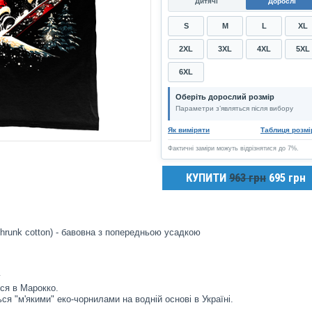
Дитячі
Дорослі
S
M
L
XL
2XL
3XL
4XL
5XL
6XL
Оберіть дорослий розмір
Параметри з’являться після вибору
Як виміряти
Таблиця розмі
Фактичні заміри можуть відрізнятися до 7%.
КУПИТИ
963 грн
695 грн
hrunk cotton) - бавовна з попередньою усадкою
у
ся в Марокко.
ся "м'якими" еко-чорнилами на водній основі в Україні.