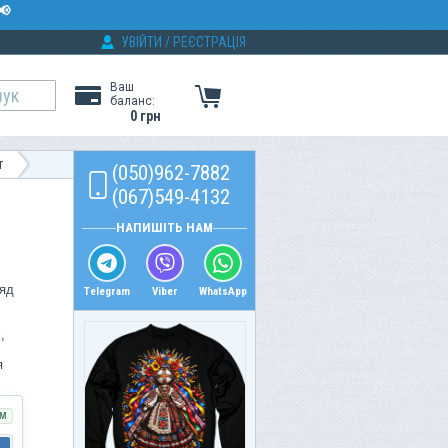
📢
УВІЙТИ
/
РЕЄСТРАЦІЯ
Ваш
баланс:
0 грн
т
(050)962-7882
(067)549-4132
НАПИШІТЬ НАМ
ряд
Telegram
Viber
WhatsApp
,
я
М