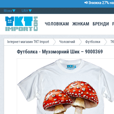
📢 Знижка 27% на 
Мова
UAH
ЧОЛОВІКАМ
ЖІНКАМ
БРЕНДИ
Інтернет магазин TKT Import
Чоловічий
Футболки
TK
Футболка - Мухоморний Шик – 9000369