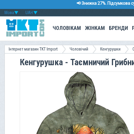
📢 Знижка 27%. Підсумкова с
Мова
UAH
ЧОЛОВІКАМ
ЖІНКАМ
БРЕНДИ
Інтернет магазин TKT Import
Чоловічий
Кенгурушки
Кенгурушка - Таємничий Грибн