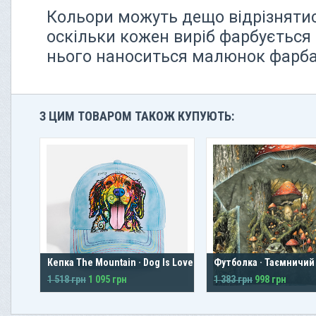
Кольори можуть дещо відрізнятися
оскільки кожен виріб фарбується 
нього наноситься малюнок фарбам
З ЦИМ ТОВАРОМ ТАКОЖ КУПУЮТЬ:
Кепка The Mountain · Dog Is Love
Футболка · Таємничий
1 518 грн
1 095 грн
1 383 грн
998 грн