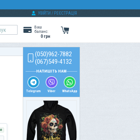
УВІЙТИ
/
РЕЄСТРАЦІЯ
Ваш
баланс:
0 грн
(050)962-7882
(067)549-4132
НАПИШІТЬ НАМ
Telegram
Viber
WhatsApp
М