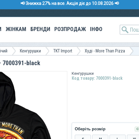
📢 Знижка 27% на все. Акція діє до 10.08.2026 📢
М
ЖІНКАМ
БРЕНДИ
РОЗПРОДАЖ
ІНФО
ічий
Кенгурушки
TKT Import
Худі - More Than Pizza
– 7000391-black
Кенгурушки
Код товару: 7000391-black
Оберіть розмір
С
S
M
L
XL