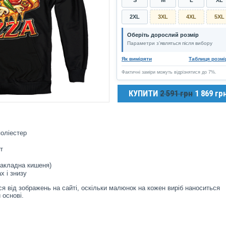
2XL
3XL
4XL
5XL
Оберіть дорослий розмір
Параметри з’являться після вибору
Як виміряти
Таблиця розмі
Фактичні заміри можуть відрізнятися до 7%.
КУПИТИ
2 591 грн
1 869 гр
оліестер
т
накладна кишеня)
х і знизу
я від зображень на сайті, оскільки малюнок на кожен виріб наноситься
 основі.