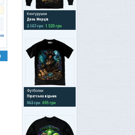
Кенгурушки
День Мерців
2 107 грн
1 520 грн
рів
н
Футболки
Піратська відьма
963 грн
695 грн