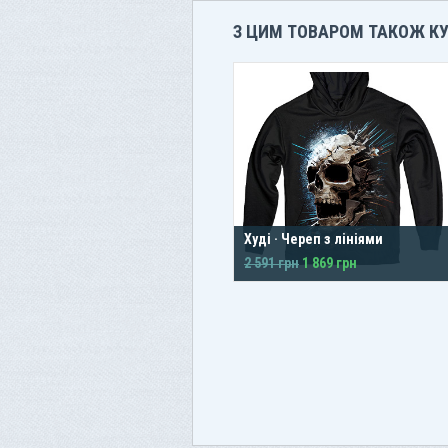
З ЦИМ ТОВАРОМ ТАКОЖ К
Худі · Череп з лініями
2 591 грн
1 869 грн