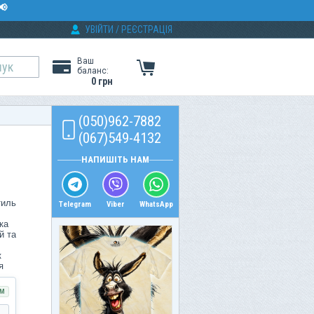
📢
УВІЙТИ
/
РЕЄСТРАЦІЯ
Ваш
баланс:
0 грн
(050)962-7882
(067)549-4132
НАПИШІТЬ НАМ
тиль
Telegram
Viber
WhatsApp
ка
й та
к
я
им
М