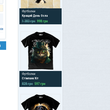
Футболки
Кращий День Осла
1 383 грн
998 грн
рів
н
Футболки
Стімпанк Кіт
828 грн
597 грн