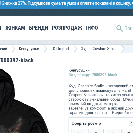
 Знижка 27%. Підсумкова сума та умови оплати показані в кошику. 
М
ЖІНКАМ
БРЕНДИ
РОЗПРОДАЖ
ІНФО
ічий
Кенгурушки
TKT Import
Худі - Cheshire Smile
 7000392-black
Кенгурушки
Код товару: 7000392-black
Худі Cheshire Smile – загадковий с
для справжніх поціновувачів магії!
Яскраві блакитні очі та хитра усміш
створюють унікальний образ. М'яки
приємний на дотик матеріал
забезпечує комфорт, а якісний дру
гарантує довговічність. Виділяйтес
серед натовпу разом із цим стильн
худі!
Оберіть розмір
С
S
M
L
XL