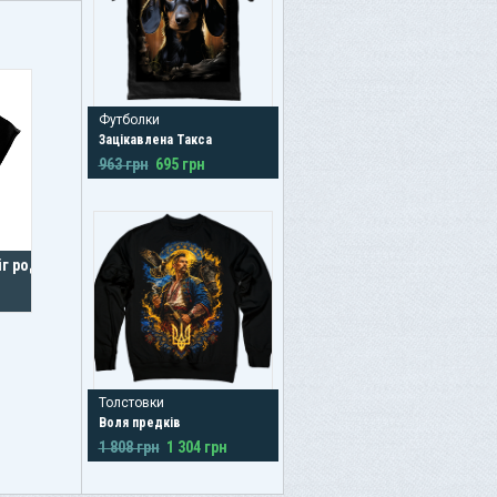
Футболки
Зацікавлена Такса
963 грн
695 грн
г роду та
Толстовки
Воля предків
1 808 грн
1 304 грн