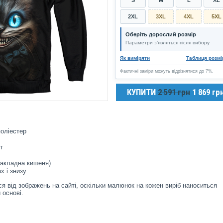
2XL
3XL
4XL
5XL
Оберіть дорослий розмір
Параметри з’являться після вибору
Як виміряти
Таблиця розмі
Фактичні заміри можуть відрізнятися до 7%.
КУПИТИ
2 591 грн
1 869 гр
оліестер
т
накладна кишеня)
х і знизу
я від зображень на сайті, оскільки малюнок на кожен виріб наноситься
 основі.