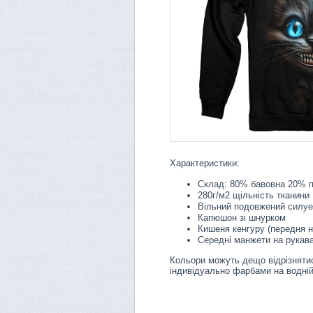
Характеристики:
Склад: 80% бавовна 20% п
280г/м2 щільність тканини
Вільний подовжений силуе
Капюшон зі шнурком
Кишеня кенгуру (передня 
Середні манжети на рукава
Кольори можуть дещо відрізнятис
індивідуально фарбами на водній