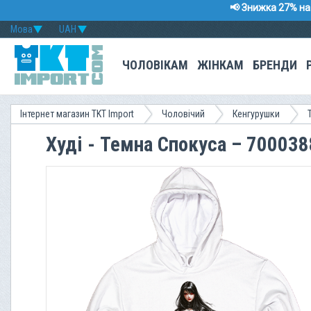
📢 Знижка 27% на 
Мова
UAH
ЧОЛОВІКАМ
ЖІНКАМ
БРЕНДИ
Інтернет магазин TKT Import
Чоловічий
Кенгурушки
Худі - Темна Спокуса – 700038