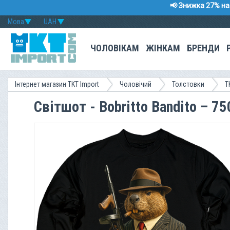
📢 Знижка 27% на 
Мова
UAH
ЧОЛОВІКАМ
ЖІНКАМ
БРЕНДИ
Інтернет магазин TKT Import
Чоловічий
Толстовки
T
Світшот - Bobritto Bandito – 7