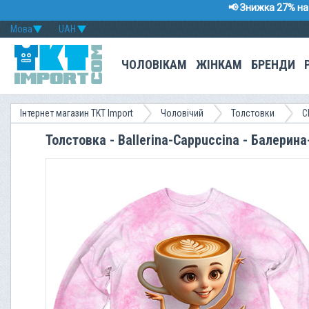
📢 Знижка 27% на 
Мова
UAH
ЧОЛОВІКАМ
ЖІНКАМ
БРЕНДИ
Інтернет магазин TKT Import
Чоловічий
Толстовки
C
Толстовка - Ballerina-Cappuccina - Балерин