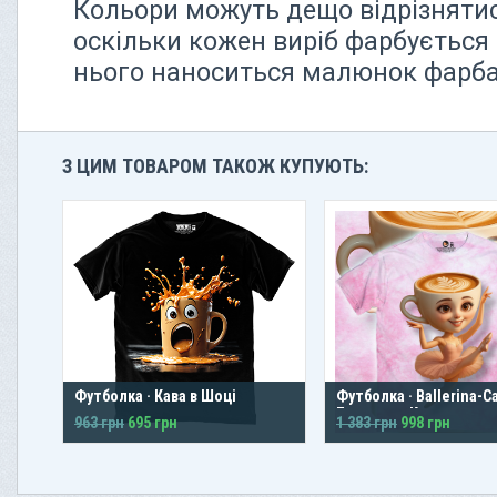
Кольори можуть дещо відрізнятися
оскільки кожен виріб фарбується 
нього наноситься малюнок фарбам
З ЦИМ ТОВАРОМ ТАКОЖ КУПУЮТЬ:
Футболка · Кава в Шоці
Футболка · Ballerina-C
Балерина-Капучино
963 грн
695 грн
1 383 грн
998 грн