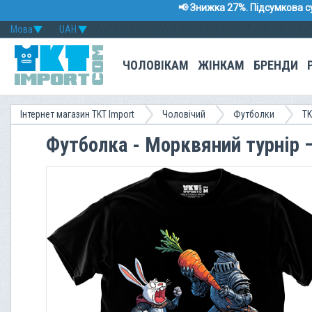
📢 Знижка 27%. Підсумкова с
Мова
UAH
ЧОЛОВІКАМ
ЖІНКАМ
БРЕНДИ
Інтернет магазин TKT Import
Чоловічий
Футболки
TK
Футболка - Морквяний турнір 