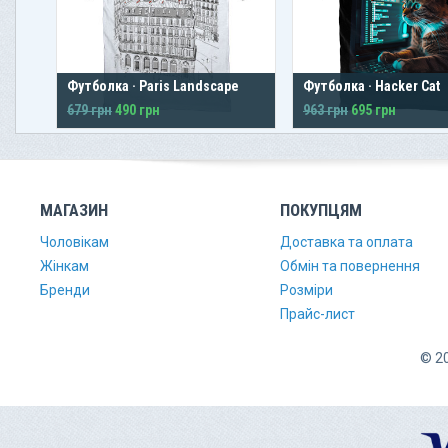
Футболка · Paris Landscape
Футболка · Hacker Cat
679 грн
490 грн
963 грн
695 грн
МАГАЗИН
ПОКУПЦЯМ
Чоловікам
Доставка та оплата
Жінкам
Обмін та повернення
Бренди
Розміри
Прайс-лист
© 20