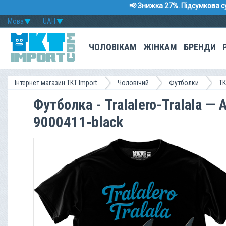
📢 Знижка 27%. Підсумкова с
Мова
UAH
ЧОЛОВІКАМ
ЖІНКАМ
БРЕНДИ
Інтернет магазин TKT Import
Чоловічий
Футболки
TK
Футболка - Tralalero-Tralala — 
9000411-black