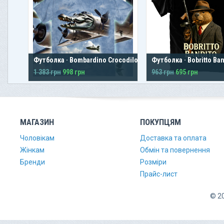
Футболка · Bombardino Crocodilo
Футболка · Bobritto Ban
1 383 грн
998 грн
963 грн
695 грн
МАГАЗИН
ПОКУПЦЯМ
Чоловікам
Доставка та оплата
Жінкам
Обмін та повернення
Бренди
Розміри
Прайс-лист
© 20