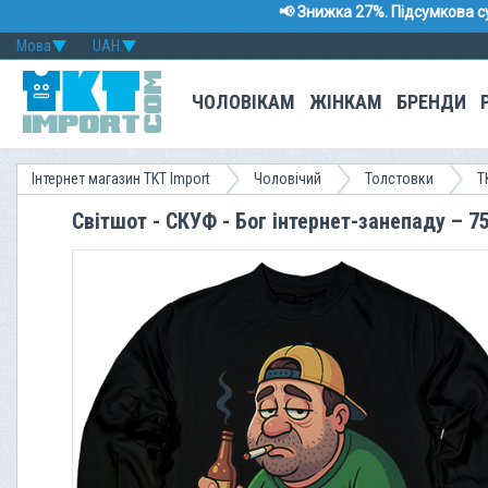
📢 Знижка 27%. Підсумкова с
Мова
UAH
ЧОЛОВІКАМ
ЖІНКАМ
БРЕНДИ
Інтернет магазин TKT Import
Чоловічий
Толстовки
T
Світшот - СКУФ - Бог інтернет-занепаду – 7