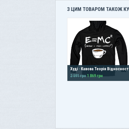
З ЦИМ ТОВАРОМ ТАКОЖ К
Худі · Кавова Теорія Відносност
2 591 грн
1 869 грн