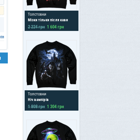
Толстовки
Мізки тільки після кави
2 224 грн
1 604 грн
рів
н
Толстовки
Ніч вампірів
1 808 грн
1 304 грн