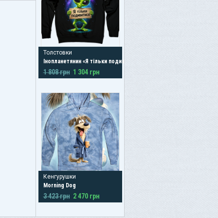
Толстовки
Інопланетянин «Я тільки подивитися»
1 808 грн
1 304 грн
Кенгурушки
Morning Dog
3 423 грн
2 470 грн