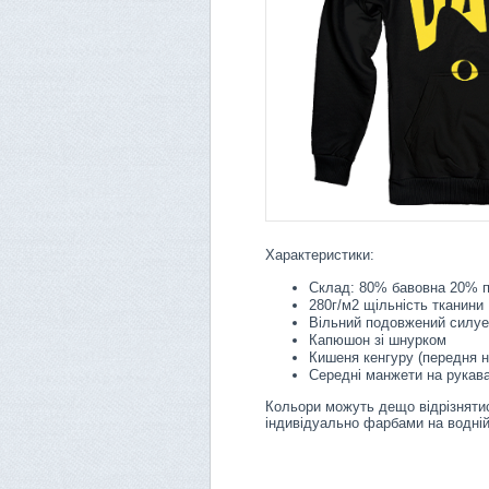
Характеристики:
Склад: 80% бавовна 20% п
280г/м2 щільність тканини
Вільний подовжений силуе
Капюшон зі шнурком
Кишеня кенгуру (передня 
Середні манжети на рукава
Кольори можуть дещо відрізнятис
індивідуально фарбами на водній