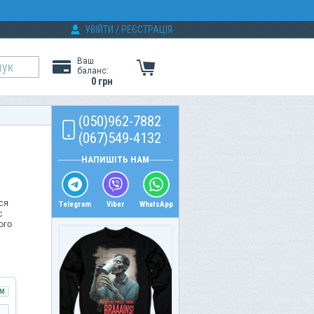
УВІЙТИ
/
РЕЄСТРАЦІЯ
Ваш
баланс:
0 грн
(050)962-7882
(067)549-4132
НАПИШІТЬ НАМ
ся
Telegram
Viber
WhatsApp
с
ого
бів.
М