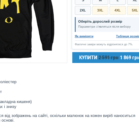
2XL
3XL
4XL
5XL
Оберіть дорослий розмір
Параметри з’являться після вибору
Як виміряти
Таблиця розмі
Фактичні заміри можуть відрізнятися до 7%.
КУПИТИ
2 591 грн
1 869 гр
оліестер
т
накладна кишеня)
х і знизу
я від зображень на сайті, оскільки малюнок на кожен виріб наноситься
 основі.