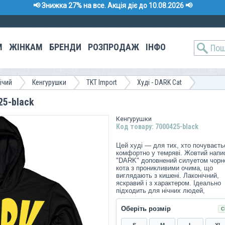
📢 Знижка 27% на все. Акція діє до 10.08.2026 📢
М
ЖІНКАМ
БРЕНДИ
РОЗПРОДАЖ
ІНФО
ічий
Кенгурушки
TKT Import
Худі - DARK Cat
25-black
Кенгурушки
Код товару: 7000425-black
Цей худі — для тих, хто почуваєть
комфортно у темряві. Жовтий напи
"DARK" доповнений силуетом чорн
кота з проникливими очима, що
виглядають з кишені. Лаконічний,
яскравий і з характером. Ідеально
підходить для нічних людей,
інтровертів і фанатів містичних вай
Оберіть розмір
С
S
M
L
XL