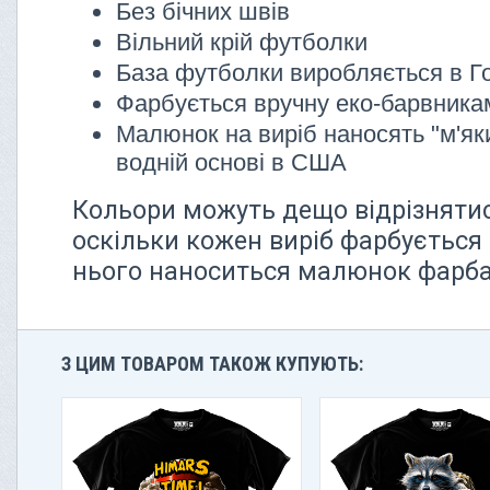
Без бічних швів
Вільний крій футболки
База футболки виробляється в Г
Фарбується вручну еко-барвник
Малюнок на виріб наносять "м'як
водній основі в США
Кольори можуть дещо відрізнятися
оскільки кожен виріб фарбується 
нього наноситься малюнок фарбам
З ЦИМ ТОВАРОМ ТАКОЖ КУПУЮТЬ: