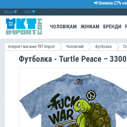
📢 Знижка 27% на 
Мова
UAH
ЧОЛОВІКАМ
ЖІНКАМ
БРЕНДИ
Інтернет магазин TKT Import
Чоловічий
Футболки
Cl
Футболка - Turtle Peace – 330