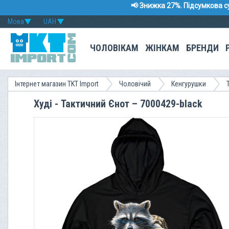
📢 Знижка 27%. Підсумкова с
Мова
UAH
ЧОЛОВІКАМ
ЖІНКАМ
БРЕНДИ
Інтернет магазин TKT Import
Чоловічий
Кенгурушки
Худі - Тактичний Єнот – 7000429-black