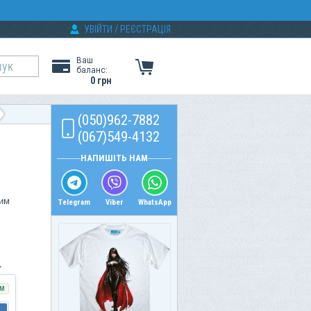
УВІЙТИ
/
РЕЄСТРАЦІЯ
Ваш
баланс:
0 грн
(050)962-7882
(067)549-4132
НАПИШІТЬ НАМ
вим
Telegram
Viber
WhatsApp
,
М