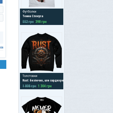
Футболки
Темна Спокуса
552 грн
398 грн
рів
Толстовки
Rust: безпечно, але хардкорно
1 808 грн
1 304 грн