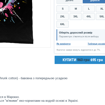
Дитячі
Дорослі
S
M
L
XL
2XL
3XL
4XL
5XL
6XL
Оберіть дорослий розмір
Параметри з’являться після вибору
Як виміряти
Таблиця розмі
Фактичні заміри можуть відрізнятися до 7%.
КУПИТИ
963 грн
695 грн
hrunk cotton) - бавовна з попередньою усадкою
у
ся в Марокко.
ся "м'якими" еко-чорнилами на водній основі в Україні.