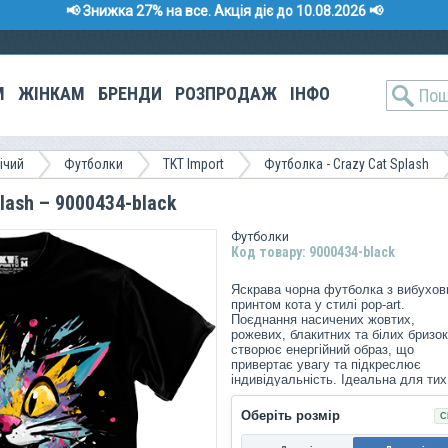
📢 Знижка 27% на все. Акція діє до 10.08.2026 📢
М
ЖІНКАМ
БРЕНДИ
РОЗПРОДАЖ
ІНФО
ічий
Футболки
TKT Import
Футболка - Crazy Cat Splash
lash – 9000434-black
Футболки
Код товару: 9000434-black
Яскрава чорна футболка з вибухо
принтом кота у стилі pop-art.
Поєднання насичених жовтих,
рожевих, блакитних та білих бризок
створює енергійний образ, що
привертає увагу та підкреслює
індивідуальність. Ідеальна для тих
хто любить сміливий стиль та
позитивний настрій.
Оберіть розмір
С