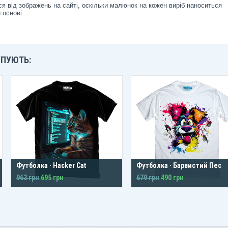
я від зображень на сайті, оскільки малюнок на кожен виріб наноситься
 основі.
УПУЮТЬ:
Футболка · Hacker Cat
Футболка · Барвистий Пес
963 грн
695 грн
679 грн
490 грн