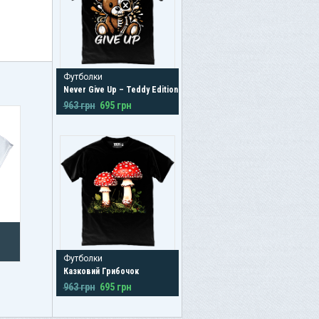
Футболки
Never Give Up – Teddy Edition
963 грн
695 грн
Футболки
Казковий Грибочок
963 грн
695 грн