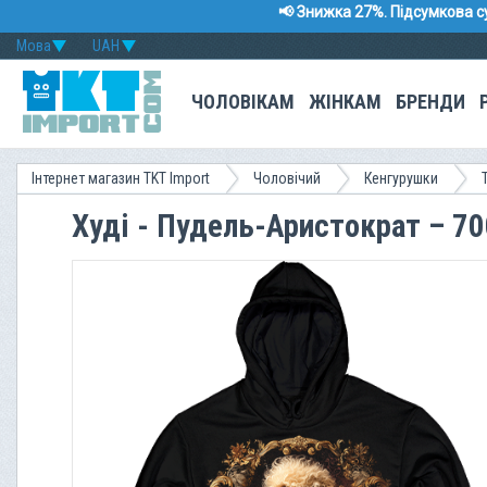
📢 Знижка 27%. Підсумкова с
Мова
UAH
ЧОЛОВІКАМ
ЖІНКАМ
БРЕНДИ
Інтернет магазин TKT Import
Чоловічий
Кенгурушки
Худі - Пудель-Аристократ – 7