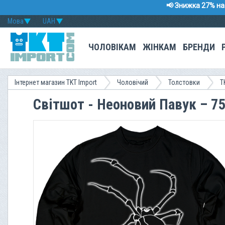
📢 Знижка 27% на 
Мова
UAH
ЧОЛОВІКАМ
ЖІНКАМ
БРЕНДИ
Інтернет магазин TKT Import
Чоловічий
Толстовки
T
Світшот - Неоновий Павук – 7