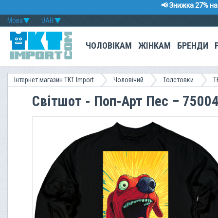
📢 Знижка 27% на 
Мова
UAH
ЧОЛОВІКАМ
ЖІНКАМ
БРЕНДИ
Інтернет магазин TKT Import
Чоловічий
Толстовки
T
Світшот - Поп-Арт Пес – 75004