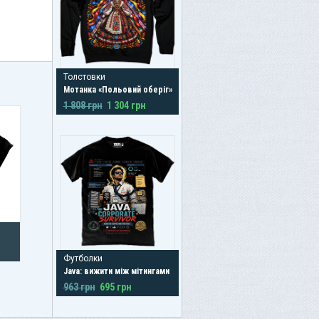
Толстовки
Мотанка «Польовий оберіг»
1 808 грн
1 304 грн
Футболки
Java: вижити між мітингами
963 грн
695 грн