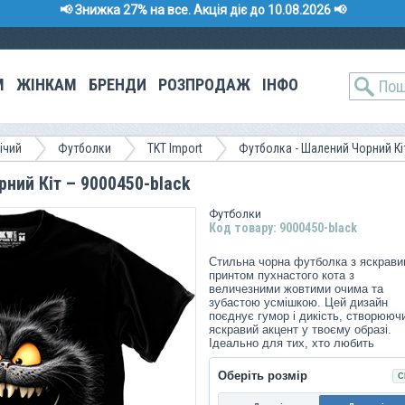
📢 Знижка 27% на все. Акція діє до 10.08.2026 📢
М
ЖІНКАМ
БРЕНДИ
РОЗПРОДАЖ
ІНФО
ічий
Футболки
TKT Import
Футболка - Шалений Чорний Кі
ний Кіт – 9000450-black
Футболки
Код товару: 9000450-black
Стильна чорна футболка з яскрав
принтом пухнастого кота з
величезними жовтими очима та
зубастою усмішкою. Цей дизайн
поєднує гумор і дикість, створююч
яскравий акцент у твоєму образі.
Ідеально для тих, хто любить
оригінальні та сміливі речі у гардер
Оберіть розмір
С