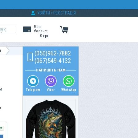
УВІЙТИ
/
РЕЄСТРАЦІЯ
Ваш
баланс:
0 грн
т
(050)962-7882
(067)549-4132
НАПИШІТЬ НАМ
им
Telegram
Viber
WhatsApp
и
обі.
М