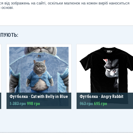
я від зображень на сайті, оскільки малюнок на кожен виріб наноситься
 основі.
УПУЮТЬ:
Футболка · Cat with Belly in Blue
Футболка · Angry Rabbit
1 383 грн
998 грн
963 грн
695 грн