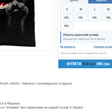
Дитячі
Дорослі
S
M
L
XL
2XL
3XL
4XL
5XL
6XL
Оберіть дорослий розмір
Параметри з’являться після вибору
Як виміряти
Таблиця розмі
Фактичні заміри можуть відрізнятися до 7%.
КУПИТИ
963 грн
695 грн
hrunk cotton) - бавовна з попередньою усадкою
у
ся в Марокко.
ся "м'якими" еко-чорнилами на водній основі в Україні.