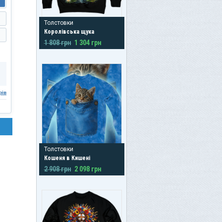
Толстовки
Королівська щука
1 808 грн
1 304 грн
рів
Толстовки
Кошеня в Кишені
2 908 грн
2 098 грн