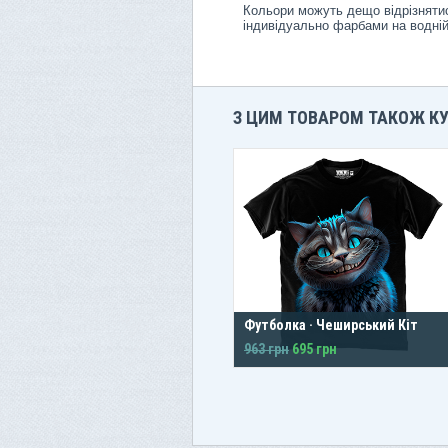
Кольори можуть дещо відрізнятис
індивідуально фарбами на водній
З ЦИМ ТОВАРОМ ТАКОЖ К
Футболка · Чеширський Кіт
963 грн
695 грн